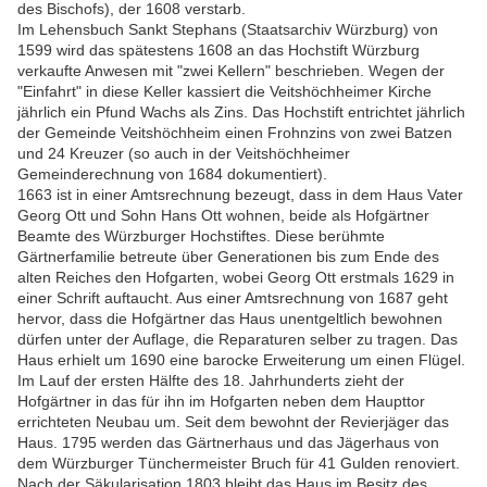
des Bischofs), der 1608 verstarb.
Im Lehensbuch Sankt Stephans (Staatsarchiv Würzburg) von
1599 wird das spätestens 1608 an das Hochstift Würzburg
verkaufte Anwesen mit "zwei Kellern" beschrieben. Wegen der
"Einfahrt" in diese Keller kassiert die Veitshöchheimer Kirche
jährlich ein Pfund Wachs als Zins. Das Hochstift entrichtet jährlich
der Gemeinde Veitshöchheim einen Frohnzins von zwei Batzen
und 24 Kreuzer (so auch in der Veitshöchheimer
Gemeinderechnung von 1684 dokumentiert).
1663 ist in einer Amtsrechnung bezeugt, dass in dem Haus Vater
Georg Ott und Sohn Hans Ott wohnen, beide als Hofgärtner
Beamte des Würzburger Hochstiftes. Diese berühmte
Gärtnerfamilie betreute über Generationen bis zum Ende des
alten Reiches den Hofgarten, wobei Georg Ott erstmals 1629 in
einer Schrift auftaucht. Aus einer Amtsrechnung von 1687 geht
hervor, dass die Hofgärtner das Haus unentgeltlich bewohnen
dürfen unter der Auflage, die Reparaturen selber zu tragen. Das
Haus erhielt um 1690 eine barocke Erweiterung um einen Flügel.
Im Lauf der ersten Hälfte des 18. Jahrhunderts zieht der
Hofgärtner in das für ihn im Hofgarten neben dem Haupttor
errichteten Neubau um. Seit dem bewohnt der Revierjäger das
Haus. 1795 werden das Gärtnerhaus und das Jägerhaus von
dem Würzburger Tünchermeister Bruch für 41 Gulden renoviert.
Nach der Säkularisation 1803 bleibt das Haus im Besitz des