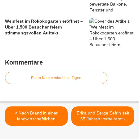
Weinfest im Rokokogarten eröffnet –
Über 1.500 Besucher feiern
stimmungsvollen Auftakt
Kommentare
Einen Kommentar hinzufügen
< Nach Brand in einer
Erika und Serge Sefrin seit
landwirtschaftlichen
65 Jahren verheiratet -
Lagerhalle im
Feier der Eisernen Hochzeit
Veitshöchheimer
im Veitshöchheimer
Gewerbegebiet –
Seniorenheim St. Hedwig >