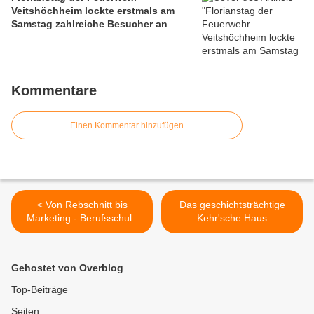
Veitshöchheim lockte erstmals am
Samstag zahlreiche Besucher an
Kommentare
Einen Kommentar hinzufügen
< Von Rebschnitt bis
Das geschichtsträchtige
Marketing - Berufsschule
Kehr'sche Haus
und LWG stellen am 7.
(Bahnhofstraße 10) aus
Dezember Ausbildungsweg
dem Jahr 1581 erstrahlt in
zur Winzerin/zum Winzer
neuem Glanz >
Gehostet von Overblog
vor
Top-Beiträge
Seiten