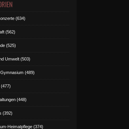
ORIEN
Konzerte (634)
aft (562)
de (525)
nd Umwelt (503)
g Gymnasium (489)
 (477)
altungen (448)
s (392)
um-Heimatpflege (374)