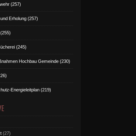
wehr (257)
t und Erholung (257)
(255)
Bücherei (245)
nahmen Hochbau Gemeinde (230)
226)
hutz-Energieleitplan (219)
VE
t
(27)