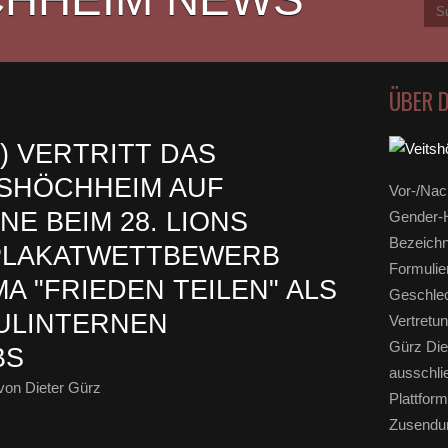
ÜBER 
D) VERTRITT DAS
TSHÖCHHEIM AUF
Vor-/Nac
E BEIM 28. LIONS
Gender-H
Bezeichn
 PLAKATWETTBEWERB
Formulie
MA "FRIEDEN TEILEN" ALS
Geschlec
ULINTERNEN
Vertretun
Gürz Die
BS
ausschli
von Dieter Gürz
Plattform
Zusendun