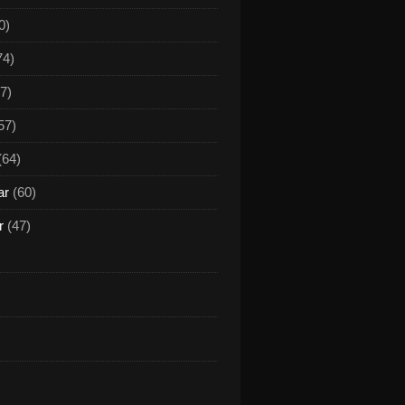
0)
74)
7)
57)
(64)
ar
(60)
r
(47)