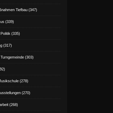
nahmen Tiefbau (347)
us (339)
Politik (335)
g (317)
 Turngemeinde (303)
92)
Musikschule (278)
Ausstellungen (270)
rbeit (268)