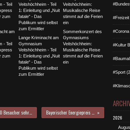
#Bundes
#Freizei
#Corona 
acht am
Sommerkonzert des
Lange Kriminacht am
Gymnasiums
 - Teil
Gymnasium
Veitshöchheim:
#Kultur 
express
Veitshöchheim - Teil
Musikalische Reise
er zum
1: Einleitung und „Nuit
stimmt auf die Ferien
#Baumaß
fatale“ - Das
ein
Publikum wird selbst
#Sport (
zum Ermittler
#Klimasc
ARCHI
"Lieder, die wie Brücken sind" - 150 Besucher sehr spendenfreudig bei gelungener Benefiz-Kleinkunst-Veranstaltung des Veitshöchheimer Asylhelferkreises - Erlös 1650 Euro
Bayerischer Energiepreis 2016 - Auch Privatpersonen und Unternehmen können sich bewerben
2026
Augus