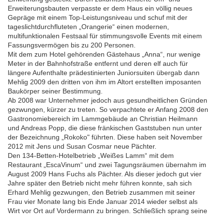
Erweiterungsbauten verpasste er dem Haus ein völlig neues
Gepräge mit einem Top-Leistungsniveau und schuf mit der
tageslichtdurchfluteten „Orangerie“ einen modernen,
multifunktionalen Festsaal für stimmungsvolle Events mit einem
Fassungsvermögen bis zu 200 Personen.
Mit dem zum Hotel gehörenden Gästehaus „Anna“, nur wenige
Meter in der Bahnhofstraße entfernt und deren elf auch für
längere Aufenthalte prädestinierten Juniorsuiten übergab dann
Mehlig 2009 den dritten von ihm im Altort erstellten imposanten
Baukörper seiner Bestimmung.
Ab 2008 war Unternehmer jedoch aus gesundheitlichen Gründen
gezwungen, kürzer zu treten. So verpachtete er Anfang 2008 den
Gastronomiebereich im Lammgebäude an Christian Heilmann
und Andreas Popp, die diese fränkischen Gaststuben nun unter
der Bezeichnung „Rokoko" führten. Diese haben seit November
2012 mit Jens und Susan Cosmar neue Pächter.
Den 134-Betten-Hotelbetrieb „Weißes Lamm“ mit dem
Restaurant „EscaVinum“ und zwei Tagungsräumen übernahm im
August 2009 Hans Fuchs als Pächter. Als dieser jedoch gut vier
Jahre später den Betrieb nicht mehr führen konnte, sah sich
Erhard Mehlig gezwungen, den Betrieb zusammen mit seiner
Frau vier Monate lang bis Ende Januar 2014 wieder selbst als
Wirt vor Ort auf Vordermann zu bringen. Schließlich sprang seine