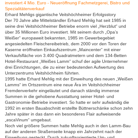
Erhard Mehligs gigantische Veitshöchheimer Erfolgsstory
Der 70 Jahre alte Mittelständler Erhard Mehlig hat seit 1985 in
seine drei Veitshöchheimer Betriebe enorm viel „Herzblut“ und
über 35 Millionen Euro investiert. Mit seinem durch „Opa’s
Weißer“ europaweit bekannten, 1985 im Gewerbegebiet
angesiedelten Fleischereibetrieb, dem 2000 vor den Toren der
Kaserne eröffneten Einkaufszentrum „Maincenter“ mit einer
Verkaufsfläche von 3.400 Quadratmetern und dem 134-Betten
Hotel-Restaurant „Weißes Lamm“ schuf der agile Unternehmer
drei Einrichtungen, die zu einer bedeutenden Aufwertung des
Unterzentrums Veitshöchheim führten.
1995 hatte Erhard Mehlig mit der Einweihung des neuen „Weißen
Lamms“ im Ortszentrum eine neue Ära im Veitshöchheimer
Fremdenverkehr eingeläutet und danach ständig immense
Summen in die gehobene Ausstattung seiner Hotel- und
Gastronomie-Betriebe investiert. So hatte er sehr aufwändig die
1992 im ersten Bauabschnitt erstellte Büttnerschänke schon zehn
Jahre später in das dann ein besonderes Flair aufweisende
„escaVinum“ umgebaut.
Noch viel größere Summen hatte Mehlig auch in den Lamm-Bau
auf der anderen Straßenseite knapp ein Jahrzehnt nach der
Einweihung gesteckt. Durch zukunftsorientierte Um- und