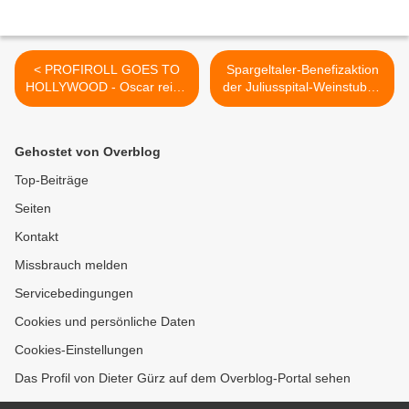
< PROFIROLL GOES TO
Spargeltaler-Benefizaktion
HOLLYWOOD - Oscar reifer
der Juliusspital-Weinstuben
Jubiläumsabend der
erbringt 1200 Euro für
Insekten-Sonnenschutz-
Berufsförderungswerk in
Fenster-Firma im
Veitshöchheim -
Gehostet von Overblog
Veitshöchheimer
Spendenübergabe in
Gewerbegebiet mit Glitzer,
Anwesenheit der Wein- und
Top-Beiträge
Glamour und viel Gefühl
der Spargelkönigin >
Seiten
Kontakt
Missbrauch melden
Servicebedingungen
Cookies und persönliche Daten
Cookies-Einstellungen
Das Profil von Dieter Gürz auf dem Overblog-Portal sehen