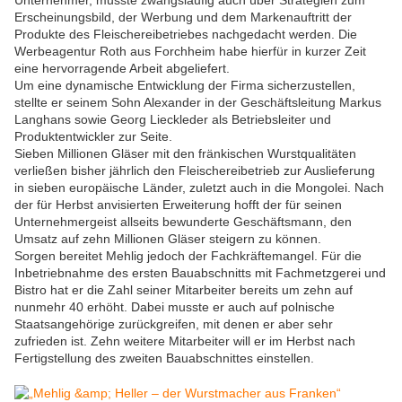
Unternehmer, musste zwangsläufig auch über Strategien zum
Erscheinungsbild, der Werbung und dem Markenauftritt der
Produkte des Fleischereibetriebes nachgedacht werden. Die
Werbeagentur Roth aus Forchheim habe hierfür in kurzer Zeit
eine hervorragende Arbeit abgeliefert.
Um eine dynamische Entwicklung der Firma sicherzustellen,
stellte er seinem Sohn Alexander in der Geschäftsleitung Markus
Langhans sowie Georg Lieckleder als Betriebsleiter und
Produktentwickler zur Seite.
Sieben Millionen Gläser mit den fränkischen Wurstqualitäten
verließen bisher jährlich den Fleischereibetrieb zur Auslieferung
in sieben europäische Länder, zuletzt auch in die Mongolei. Nach
der für Herbst anvisierten Erweiterung hofft der für seinen
Unternehmergeist allseits bewunderte Geschäftsmann, den
Umsatz auf zehn Millionen Gläser steigern zu können.
Sorgen bereitet Mehlig jedoch der Fachkräftemangel. Für die
Inbetriebnahme des ersten Bauabschnitts mit Fachmetzgerei und
Bistro hat er die Zahl seiner Mitarbeiter bereits um zehn auf
nunmehr 40 erhöht. Dabei musste er auch auf polnische
Staatsangehörige zurückgreifen, mit denen er aber sehr
zufrieden ist. Zehn weitere Mitarbeiter will er im Herbst nach
Fertigstellung des zweiten Bauabschnittes einstellen.