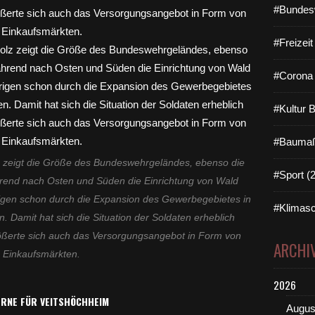
#Bundes
#Freizei
#Corona 
#Kultur 
#Baumaß
z zeigt die Größe des Bundeswehrgeländes, ebenso die
#Sport (
rend nach Osten und Süden die Einrichtung von Wald
rigen schon durch die Expansion des Gewerbegebietes in
#Klimasc
 Damit hat sich die Situation der Soldaten erheblich
rößerte sich auch das Versorgungsangebot in Form von
ARCHI
Einkaufsmärkten.
2026
RNE FÜR VEITSHÖCHHEIM
Augus