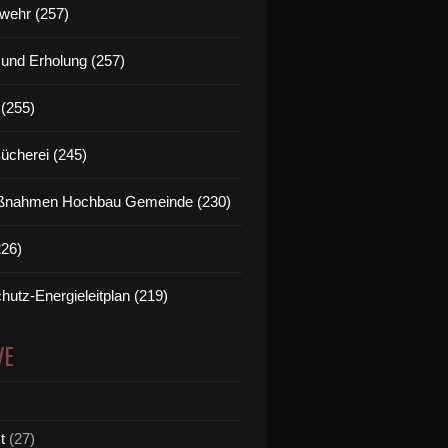
wehr (257)
t und Erholung (257)
(255)
Bücherei (245)
nahmen Hochbau Gemeinde (230)
226)
hutz-Energieleitplan (219)
VE
t
(27)