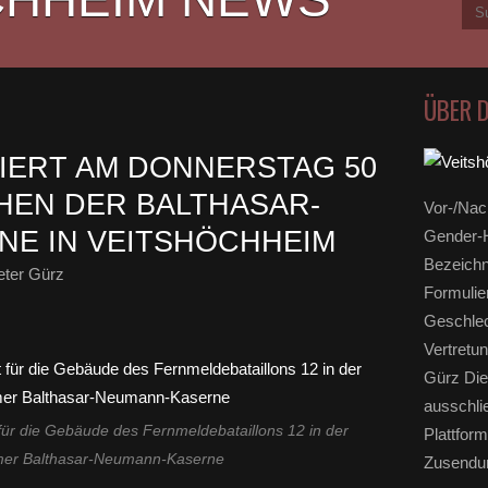
ÜBER 
IERT AM DONNERSTAG 50
HEN DER BALTHASAR-
Vor-/Nac
E IN VEITSHÖCHHEIM
Gender-H
Bezeichn
eter Gürz
Formulie
Geschlec
Vertretun
Gürz Die
ausschli
 für die Gebäude des Fernmeldebataillons 12 in der
Plattform
mer Balthasar-Neumann-Kaserne
Zusendun