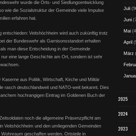
ndeswehr wurde die Orts- und Siedlungsentwicklung
Juli
(9
so wie die Sozialstruktur der Gemeinde viele Impulse
ilien erfahren hat.
Juni
(
Mai
(4
ig entschieden: Veitshöchheim wird auch zukünftig trotz
bei der Bundeswehr als Garnisonsstandort erhalten
April
(
n, als man diese Entscheidung in der Gemeinde
März
 nur eine lange Geschichte am Ort, sondern ist sehr
ewachsen.
Febru
Janua
Kaserne aus Politik, Wirtschaft, Kirche und Militär
e rasch deutschlandweit und NATO-weit bekannt. Dies
u manchem hochrangigen Eintrag im Goldenen Buch der
2025
2024
 Zeitsoldaten noch die allgemeine Präsenzpflicht am
g in Veitshöchheim und den umliegenden Gemeinden
2023
 Wohnraum geschaffen werden. Ortsteile in