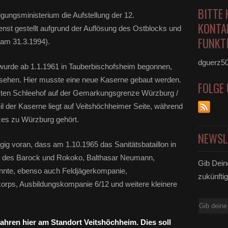
BITTE 
gungsministerium die Aufstellung der 12.
KONTA
enst gestellt aufgrund der Auflösung des Ostblocks und
FUNKTI
 am 31.3.1994).
dguerz5
 wurde ab 1.1.1961 in Tauberbischofsheim begonnen,
sehen. Hier musste eine neue Kaserne gebaut werden.
FOLGE
sten Schleehof auf der Gemarkungsgrenze Würzburg /
l der Kaserne liegt auf Veitshöchheimer Seite, während
zes zu Würzburg gehört.
NEWSL
gig voran, dass am 1.10.1965 das Sanitätsbataillon in
 des Barock und Rokoko, Balthasar Neumann,
Gib Dein
nnte, ebenso auch Feldjägerkompanie,
zukünftig
ps, Ausbildungskompanie 6/12 und weitere kleinere
E-
Mail
Jahren hier am Standort Veitshöchheim. Dies soll