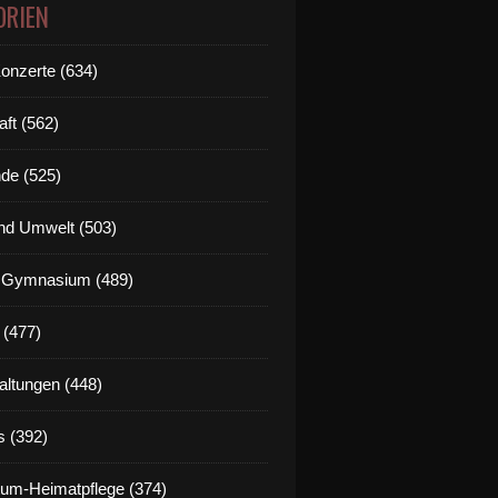
ORIEN
Konzerte (634)
aft (562)
de (525)
nd Umwelt (503)
g Gymnasium (489)
 (477)
altungen (448)
s (392)
um-Heimatpflege (374)