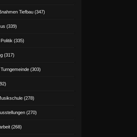
nahmen Tiefbau (347)
us (339)
Politik (335)
g (317)
 Turngemeinde (303)
92)
Musikschule (278)
Ausstellungen (270)
rbeit (268)