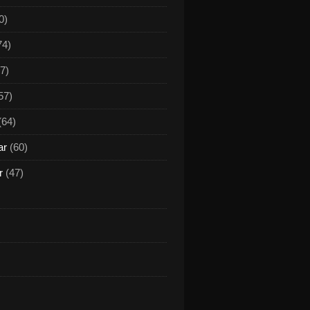
0)
74)
7)
57)
(64)
ar
(60)
r
(47)