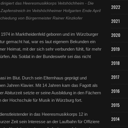
 dirigiert das Heeresmusikkorps Veitshöchheim - Die
2022
Zapfenstreich im Veitshöchheimer Hofgarten Ende April
schiedung von Bürgermeister Rainer Kinzkofer
2021
r 1974 in Marktheidenfeld geboren und im Würzburger
2020
ur gemacht hat, war es laut eigenem Bekunden ein
2019
ner Heimat, mit der sich sehr verbunden fühlt, für mehr
ürfen. Als Soldat in der Bundeswehr sei das nicht
2018
2017
asi im Blut. Durch sein Elternhaus geprägt und
ieben Jahren Klavier. Mit 14 Jahren kam das Fagott als
2016
r Abiturzeit setzte er seine Ausbildung in den Fächern
n der Hochschule für Musik in Würzburg fort.
2015
dienstleistender in das Heeresmusikkorps 12 in
2014
rzer Zeit sein Interesse an der Laufbahn für Offiziere