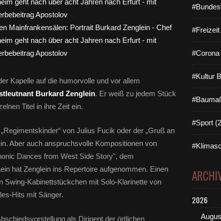
#Bundes
#Freizei
#Corona 
#Kultur 
der Kapelle auf die humorvolle und vor allem
stleutnant Burkard Zenglein
. Er weiß zu jedem Stück
#Baumaß
lnen Titel in ihre Zeit ein.
#Sport (
e „Regimentskinder“ von Julius Fucik oder der „Gruß an
sein. Aber auch anspruchsvolle Kompositionen von
#Klimasc
honic Dances from West Side Story", dem
ein hat Zenglein ins Repertoire aufgenommen. Einen
ARCHI
Swing-Kabinettstückchen mit Solo-Klarinette von
les-Hits mit Sänger.
2026
Augus
bschiedsvorstellung als Dirigent der örtlichen