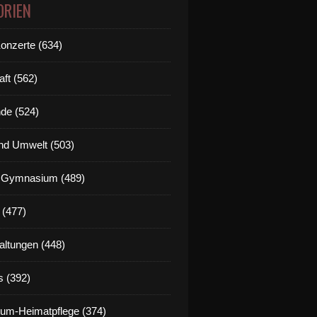
ORIEN
Konzerte (634)
aft (562)
de (524)
nd Umwelt (503)
g Gymnasium (489)
 (477)
altungen (448)
s (392)
um-Heimatpflege (374)