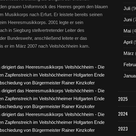
t den grauen Uniformrock des Heeres gegen den blauen
Juli
(9
m Musikkorps nach Erfurt. Er leistete bereits seinen
Juni
(
eim Heeresmusikkorps. 2001 legte er sein
h in Siegburg stellvertretender Leiter des
Mai
(4
r Bundeswehr, anschließend leitete er das
April
(
is er im März 2007 nach Veitshöchheim kam.
März
Febru
Janua
2025
2024
2023