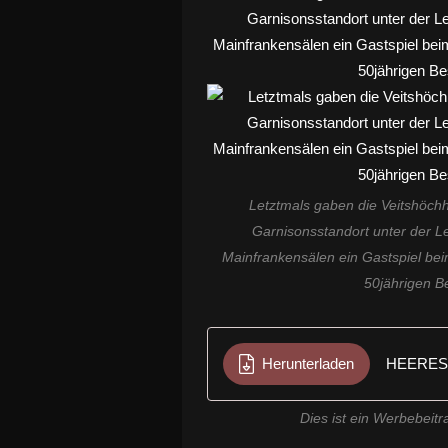
Letztmals gaben die Veitshöc
Garnisonsstandort unter der L
Mainfrankensälen ein Gastspiel be
50jährigen B
Herunterladen
HEERES
Dies ist ein Werbebeit