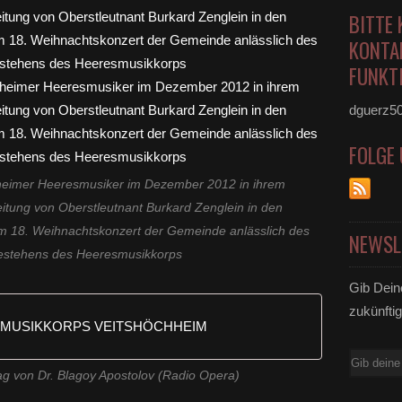
BITTE 
KONTA
FUNKTI
dguerz5
FOLGE
hheimer Heeresmusiker im Dezember 2012 in ihrem
eitung von Oberstleutnant Burkard Zenglein in den
im 18. Weihnachtskonzert der Gemeinde anlässlich des
NEWSL
estehens des Heeresmusikkorps
Gib Dein
zukünftig
MUSIKKORPS VEITSHÖCHHEIM
E-
rag von Dr. Blagoy Apostolov (Radio Opera)
Mail