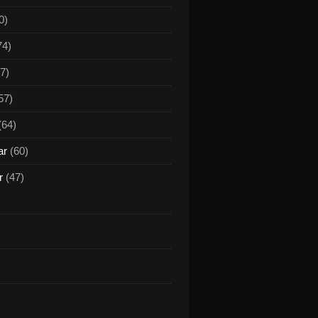
0)
74)
7)
57)
(64)
ar
(60)
r
(47)