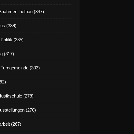
nahmen Tiefbau (347)
us (339)
Politik (335)
g (317)
 Turngemeinde (303)
92)
Musikschule (278)
Ausstellungen (270)
rbeit (267)