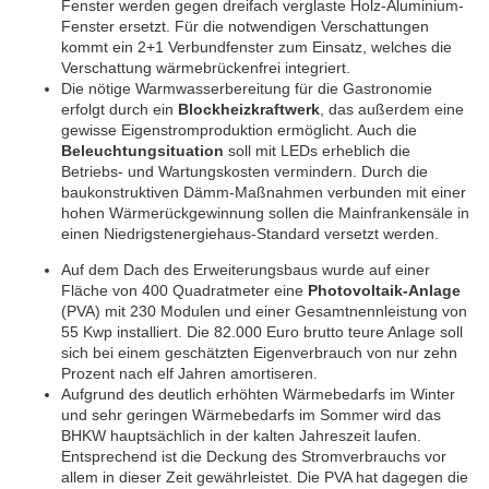
Fenster werden gegen dreifach verglaste Holz-Aluminium-
Fenster ersetzt. Für die notwendigen Verschattungen
kommt ein 2+1 Verbundfenster zum Einsatz, welches die
Verschattung wärmebrückenfrei integriert.
Die nötige Warmwasserbereitung für die Gastronomie
erfolgt durch ein
Blockheizkraftwerk
, das außerdem eine
gewisse Eigenstromproduktion ermöglicht. Auch die
Beleuchtungsituation
soll mit LEDs erheblich die
Betriebs- und Wartungskosten vermindern. Durch die
baukonstruktiven Dämm-Maßnahmen verbunden mit einer
hohen Wärmerückgewinnung sollen die Mainfrankensäle in
einen Niedrigstenergiehaus-Standard versetzt werden.
Auf dem Dach des Erweiterungsbaus wurde auf einer
Fläche von 400 Quadratmeter eine
Photovoltaik-Anlage
(PVA) mit 230 Modulen und einer Gesamtnennleistung von
55 Kwp installiert. Die 82.000 Euro brutto teure Anlage soll
sich bei einem geschätzten Eigenverbrauch von nur zehn
Prozent nach elf Jahren amortiseren.
Aufgrund des deutlich erhöhten Wärmebedarfs im Winter
und sehr geringen Wärmebedarfs im Sommer wird das
BHKW hauptsächlich in der kalten Jahreszeit laufen.
Entsprechend ist die Deckung des Stromverbrauchs vor
allem in dieser Zeit gewährleistet. Die PVA hat dagegen die