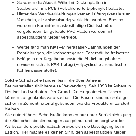
So waren die Akustik Wilhelmi Deckenplatten im
Saalbereich mit
PCB
(Polychlorierte Biphenyle) belastet.
Hinter den Wandverkleidungen kamen Lüftungskanäle zum
Vorschein, die
asbesthaltig
verkleidet wurden. Ebenso
wurden in Kamintüren asbesthaltige Dichtschnüre
vorgefunden. Eingebaute PVC Platten wurden mit
asbesthaltigem Kleber verklebt.
Weiter fand man
KMF
–Mineralfaser-Dämmungen der
Rohrleitungen, die krebserregende Faserstäube freisetzen.
Beläge in der Kegelbahn sowie die Abdichtungsbahnen
erwiesen sich als
PAK-haltig
(Polycyclische aromatische
Kohlenwasserstoffe).
Solche Schadstoffe fanden bis in die 80er Jahre in
Baumaterialien üblicherweise Verwendung. Seit 1993 ist Asbest in
Deutsch­land verboten. Der Grund: Die einge­atmeten Fasern
können Lungenkrebs verursachen. Die Fasern sind nur solange
sicher im Zementmaterial gebunden, wie die Produkte unzerstört
bleiben.
Alle aufgeführten Schadstoffe konnten nur unter Berücksichtigung
der Sicherheitsbestimmungen ausgebaut und entsorgt werden.
Als besonders problematisch erwies sich die Beseitigung beim
Estrich. Hier machte es keinen Sinn, den asbesthaltigen Kleber