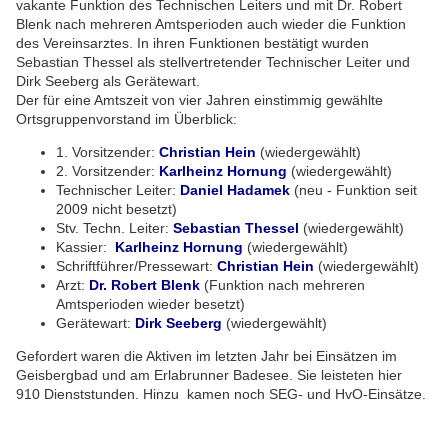
vakante Funktion des Technischen Leiters und mit Dr. Robert
Blenk nach mehreren Amtsperioden auch wieder die Funktion
des Vereinsarztes. In ihren Funktionen bestätigt wurden
Sebastian Thessel als stellvertretender Technischer Leiter und
Dirk Seeberg als Gerätewart.
Der für eine Amtszeit von vier Jahren einstimmig gewählte
Ortsgruppenvorstand im Überblick:
1. Vorsitzender:
Christian Hein
(wiedergewählt)
2. Vorsitzender:
Karlheinz Hornung
(wiedergewählt)
Technischer Leiter:
Daniel Hadamek
(neu - Funktion seit
2009 nicht besetzt)
Stv. Techn. Leiter:
Sebastian Thessel
(wiedergewählt)
Kassier:
Karlheinz Hornung
(wiedergewählt)
Schriftführer/Pressewart:
Christian Hein
(wiedergewählt)
Arzt:
Dr. Robert Blenk
(Funktion nach mehreren
Amtsperioden wieder besetzt)
Gerätewart:
Dirk Seeberg
(wiedergewählt)
Gefordert waren die Aktiven im letzten Jahr bei Einsätzen im
Geisbergbad und am Erlabrunner Badesee. Sie leisteten hier
910 Dienststunden. Hinzu kamen noch SEG- und HvO-Einsätze.