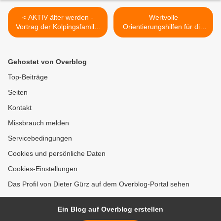
< AKTIV älter werden -
Wertvolle
Vortrag der Kolpingsfamilie
Orientierungshilfen für die
mit Dr. Elisabeth Jentschke
Berufswahl -
am 7. März
Kommunalunternehmen
informierte Veitshöchheimer
Gehostet von Overblog
Gymnasiasten >
Top-Beiträge
Seiten
Kontakt
Missbrauch melden
Servicebedingungen
Cookies und persönliche Daten
Cookies-Einstellungen
Das Profil von Dieter Gürz auf dem Overblog-Portal sehen
Ein Blog auf Overblog erstellen