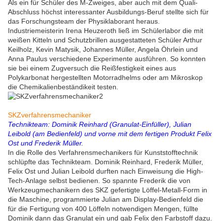
Als ein für Schüler des M-Zweiges, aber auch mit dem Quali-
Abschluss höchst interessanter Ausbildungs-Beruf stellte sich für
das Forschungsteam der Physiklaborant heraus.
Industriemeisterin Irena Heuzeroth ließ im Schülerlabor die mit
weißen Kitteln und Schutzbrillen ausgestatteten Schüler Arthur
Keilholz, Kevin Matysik, Johannes Müller, Angela Öhrlein und
Anna Paulus verschiedene Experimente ausführen. So konnten
sie bei einem Zugversuch die Reißfestigkeit eines aus
Polykarbonat hergestellten Motorradhelms oder am Mikroskop
die Chemikalienbeständikeit testen.
SKZverfahrensmechaniker
Technikteam: Dominik Reinhard (Granulat-Einfüller), Julian
Leibold (am Bedienfeld) und vorne mit dem fertigen Produkt Felix
Ost und Frederik Müller.
In die Rolle des Verfahrensmechanikers für Kunststofftechnik
schlüpfte das Technikteam. Dominik Reinhard, Frederik Müller,
Felix Ost und Julian Leibold durften nach Einweisung die High-
Tech-Anlage selbst bedienen. So spannte Frederik die von
Werkzeugmechanikern des SKZ gefertigte Löffel-Metall-Form in
die Maschine, programmierte Julian am Display-Bedienfeld die
für die Fertigung von 400 Löffeln notwendigen Mengen, füllte
Dominik dann das Granulat ein und gab Felix den Farbstoff dazu.