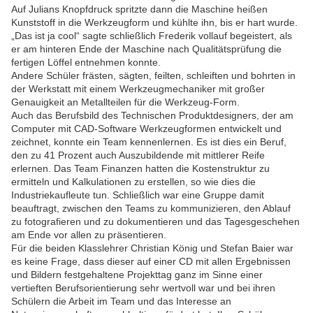
Auf Julians Knopfdruck spritzte dann die Maschine heißen
Kunststoff in die Werkzeugform und kühlte ihn, bis er hart wurde.
„Das ist ja cool“ sagte schließlich Frederik vollauf begeistert, als
er am hinteren Ende der Maschine nach Qualitätsprüfung die
fertigen Löffel entnehmen konnte.
Andere Schüler frästen, sägten, feilten, schleiften und bohrten in
der Werkstatt mit einem Werkzeugmechaniker mit großer
Genauigkeit an Metallteilen für die Werkzeug-Form.
Auch das Berufsbild des Technischen Produktdesigners, der am
Computer mit CAD-Software Werkzeugformen entwickelt und
zeichnet, konnte ein Team kennenlernen. Es ist dies ein Beruf,
den zu 41 Prozent auch Auszubildende mit mittlerer Reife
erlernen. Das Team Finanzen hatten die Kostenstruktur zu
ermitteln und Kalkulationen zu erstellen, so wie dies die
Industriekaufleute tun. Schließlich war eine Gruppe damit
beauftragt, zwischen den Teams zu kommunizieren, den Ablauf
zu fotografieren und zu dokumentieren und das Tagesgeschehen
am Ende vor allen zu präsentieren.
Für die beiden Klasslehrer Christian König und Stefan Baier war
es keine Frage, dass dieser auf einer CD mit allen Ergebnissen
und Bildern festgehaltene Projekttag ganz im Sinne einer
vertieften Berufsorientierung sehr wertvoll war und bei ihren
Schülern die Arbeit im Team und das Interesse an