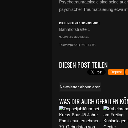
Psychotraumatologie sind beide auch
psychischer Traumatisierung etwa info
ROULET-BODENBENDER MARIE-ANNE
Bahnhofstraße 1
9
720
9
Veitshöchheim
Telefon:
(0
9
31)
9
9
1
14
9
6
DIESEN POST TEILEN
Repost
Newsletter abonnieren
WAS DIR AUCH GEFALLEN KÖ