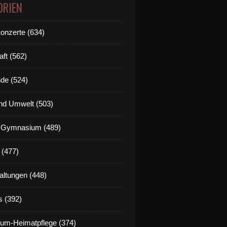
ORIEN
Konzerte (634)
aft (562)
de (524)
nd Umwelt (503)
g Gymnasium (489)
 (477)
altungen (448)
s (392)
um-Heimatpflege (374)