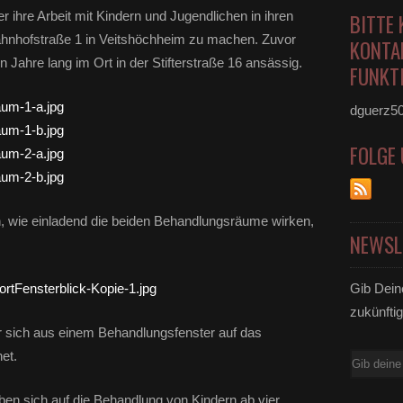
er ihre Arbeit mit Kindern und Jugendlichen in ihren
BITTE 
nhofstraße 1 in Veitshöchheim zu machen. Zuvor
KONTA
n Jahre lang im Ort in der Stifterstraße 16 ansässig.
FUNKTI
dguerz5
FOLGE
, wie einladend die beiden Behandlungsräume wirken,
NEWSL
Gib Dein
zukünftig
er sich aus einem Behandlungsfenster auf das
et.
E-
Mail
en sich auf die Behandlung von Kindern ab vier