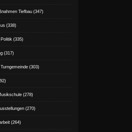
nahmen Tiefbau (347)
us (338)
Politik (335)
g (317)
 Turngemeinde (303)
92)
Musikschule (278)
Ausstellungen (270)
rbeit (264)