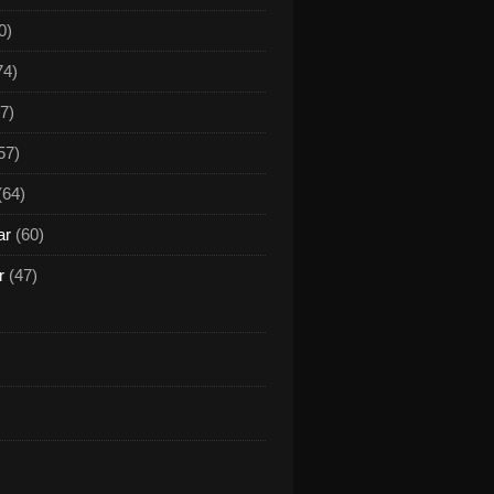
0)
74)
7)
57)
(64)
ar
(60)
r
(47)