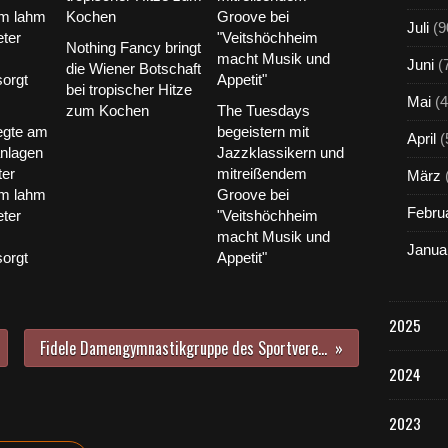
Juli
(9
Nothing Fancy bringt
Juni
(
die Wiener Botschaft
bei tropischer Hitze
Mai
(4
zum Kochen
The Tuesdays
egte am
begeistern mit
April
(
anlagen
Jazzklassikern und
ter
mitreißendem
März
im lahm
Groove bei
Febru
ter
"Veitshöchheim
macht Musik und
Janua
orgt
Appetit"
2025
Fidele Damengymnastikgruppe des Sportvereins feiert am 18. August 50jähriges Bestehen
2024
2023