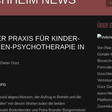
ÜBER 
R PRAXIS FÜR KINDER-
EN-PSYCHOTHERAPIE IN
Vor-/Nac
Gender-H
Bezeichn
Dieter Gürz
Formulie
Geschlec
Vertretun
Gürz Die
ausschli
 sind abgeschlossen, der Aufzug in Betrieb und die
Plattform
ufen“ mit diesen Worten luden die beiden
Zusendun
oulet-Bodenbender und Petra Brander Bürgermeister