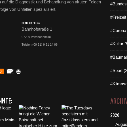
 auf die Diagnostik und Behandlung von akuten Folgen
#Bundes
lge von Unfällen spezialisiert.
#Freizei
BRANDER PETRA
Bahnhofstraße 1
#Corona 
9
720
9
Veitshöchheim
#Kultur 
Telefon:
(0
9
31)
9
9
1
14
9
8
#Baumaß
#Sport (
0
#Klimasc
NNTE:
ARCHI
2026
Augus