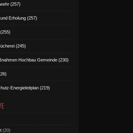
wehr (257)
t und Erholung (257)
(255)
Bücherei (245)
nahmen Hochbau Gemeinde (230)
226)
hutz-Energieleitplan (219)
VE
t
(20)