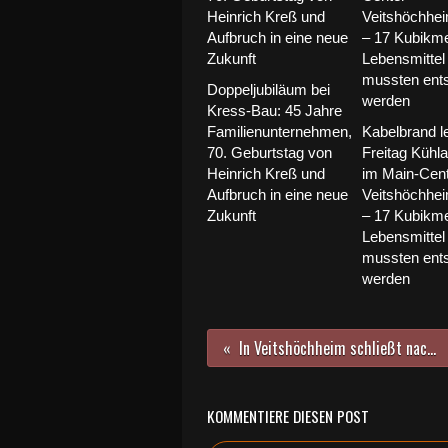
Doppeljubiläum bei
Kress-Bau: 45 Jahre
Familienunternehmen,
Kabelbrand l
70. Geburtstag von
Freitag Kühl
Heinrich Kreß und
im Main-Cen
Aufbruch in eine neue
Veitshöchhe
Zukunft
– 17 Kubikme
Lebensmittel
mussten ents
werden
In Veitshöchheim schließt nach "Schlecker" nun auch "Ihr Platz"
KOMMENTIERE DIESEN POST