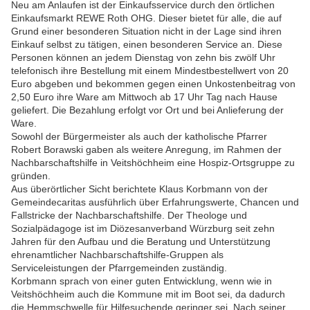
Neu am Anlaufen ist der Einkaufsservice durch den örtlichen
Einkaufsmarkt REWE Roth OHG. Dieser bietet für alle, die auf
Grund einer besonderen Situation nicht in der Lage sind ihren
Einkauf selbst zu tätigen, einen besonderen Service an. Diese
Personen können an jedem Dienstag von zehn bis zwölf Uhr
telefonisch ihre Bestellung mit einem Mindestbestellwert von 20
Euro abgeben und bekommen gegen einen Unkostenbeitrag von
2,50 Euro ihre Ware am Mittwoch ab 17 Uhr Tag nach Hause
geliefert. Die Bezahlung erfolgt vor Ort und bei Anlieferung der
Ware.
Sowohl der Bürgermeister als auch der katholische Pfarrer
Robert Borawski gaben als weitere Anregung, im Rahmen der
Nachbarschaftshilfe in Veitshöchheim eine Hospiz-Ortsgruppe zu
gründen.
Aus überörtlicher Sicht berichtete Klaus Korbmann von der
Gemeindecaritas ausführlich über Erfahrungswerte, Chancen und
Fallstricke der Nachbarschaftshilfe. Der Theologe und
Sozialpädagoge ist im Diözesanverband Würzburg seit zehn
Jahren für den Aufbau und die Beratung und Unterstützung
ehrenamtlicher Nachbarschaftshilfe-Gruppen als
Serviceleistungen der Pfarrgemeinden zuständig.
Korbmann sprach von einer guten Entwicklung, wenn wie in
Veitshöchheim auch die Kommune mit im Boot sei, da dadurch
die Hemmschwelle für Hilfesuchende geringer sei. Nach seiner