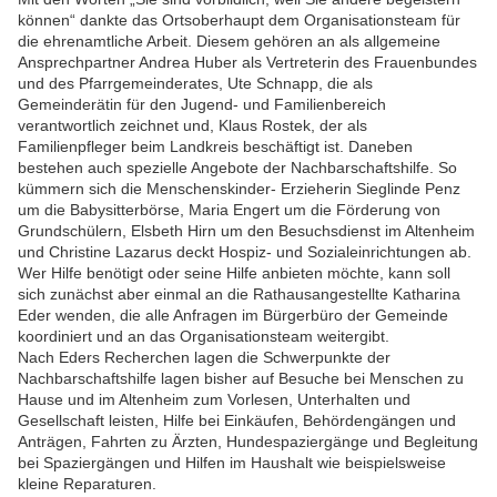
können“ dankte das Ortsoberhaupt dem Organisationsteam für
die ehrenamtliche Arbeit. Diesem gehören an als allgemeine
Ansprechpartner Andrea Huber als Vertreterin des Frauenbundes
und des Pfarrgemeinderates, Ute Schnapp, die als
Gemeinderätin für den Jugend- und Familienbereich
verantwortlich zeichnet und, Klaus Rostek, der als
Familienpfleger beim Landkreis beschäftigt ist. Daneben
bestehen auch spezielle Angebote der Nachbarschaftshilfe. So
kümmern sich die Menschenskinder- Erzieherin Sieglinde Penz
um die Babysitterbörse, Maria Engert um die Förderung von
Grundschülern, Elsbeth Hirn um den Besuchsdienst im Altenheim
und Christine Lazarus deckt Hospiz- und Sozialeinrichtungen ab.
Wer Hilfe benötigt oder seine Hilfe anbieten möchte, kann soll
sich zunächst aber einmal an die Rathausangestellte Katharina
Eder wenden, die alle Anfragen im Bürgerbüro der Gemeinde
koordiniert und an das Organisationsteam weitergibt.
Nach Eders Recherchen lagen die Schwerpunkte der
Nachbarschaftshilfe lagen bisher auf Besuche bei Menschen zu
Hause und im Altenheim zum Vorlesen, Unterhalten und
Gesellschaft leisten, Hilfe bei Einkäufen, Behördengängen und
Anträgen, Fahrten zu Ärzten, Hundespaziergänge und Begleitung
bei Spaziergängen und Hilfen im Haushalt wie beispielsweise
kleine Reparaturen.