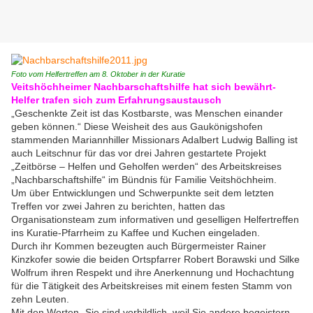
Foto vom Helfertreffen am 8. Oktober in der Kuratie
V
eitshöchheimer Nachbarschaftshilfe hat sich bewährt-
Helfer trafen sich zum Erfahrungsaustausch
„Geschenkte Zeit ist das Kostbarste, was Menschen einander
geben können.“ Diese Weisheit des aus Gaukönigshofen
stammenden Mariannhiller Missionars Adalbert Ludwig Balling ist
auch Leitschnur für das vor drei Jahren gestartete Projekt
„Zeitbörse – Helfen und Geholfen werden“ des Arbeitskreises
„Nachbarschaftshilfe“ im Bündnis für Familie Veitshöchheim.
Um über Entwicklungen und Schwerpunkte seit dem letzten
Treffen vor zwei Jahren zu berichten, hatten das
Organisationsteam zum informativen und geselligen Helfertreffen
ins Kuratie-Pfarrheim zu Kaffee und Kuchen eingeladen.
Durch ihr Kommen bezeugten auch Bürgermeister Rainer
Kinzkofer sowie die beiden Ortspfarrer Robert Borawski und Silke
Wolfrum ihren Respekt und ihre Anerkennung und Hochachtung
für die Tätigkeit des Arbeitskreises mit einem festen Stamm von
zehn Leuten.
Mit den Worten „Sie sind vorbildlich, weil Sie andere begeistern