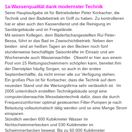
1a-Wasserqualität dank modernster Technik
Seine Hauptaufgabe ist für Betriebsleiter Peter Korbacher, die
Technik und den Badebetrieb im Griff zu haben. Zu kontrollieren
hat er aber auch den Kassendienst und die Reinigung im
Sanitärgebäude und im Freigelände.
Mit seinem Kollegen, dem Bäderfachangestellten Rui Peter-
Bessa, führt er das Bad im Zweischichtbetrieb. Neben den
beiden sind an heißen Tagen an den Becken noch fünf
stundenweise beschäftigte Saisonkräfte im Einsatz und am
Wochenende auch Wasserwachtler. Obwohl er hier aus einem
Pool von 15 Rettungsschwimmern schöpfen kann, bereitet ihm
der Dienstplan häufig Sorgen, so auch in der ersten
Septemberhälfte, da nicht immer alle zur Verfügung stehen.
Ein großes Plus ist für Korbacher, dass die Technik auf dem
neuesten Stand und die Wartungsfirma sehr verlässlich ist. Im
2005 unterirdisch erstellten Technikgebäude sorgt eine
computerüberwachte Messdatentechnik dafür, dass die durch
Frequenzumformer optimal gesteuerten Filter-Pumpen je nach
Belastung vollautomatisch tätig werden und so eine Menge Strom
einsparen.
Stündlich werden 600 Kubikmeter Wasser im
Nichtschwimmerbecken und 530 Kubikmeter im
Schwimmerbecken bewegt. Bis zu 60.000 Kubikmeter