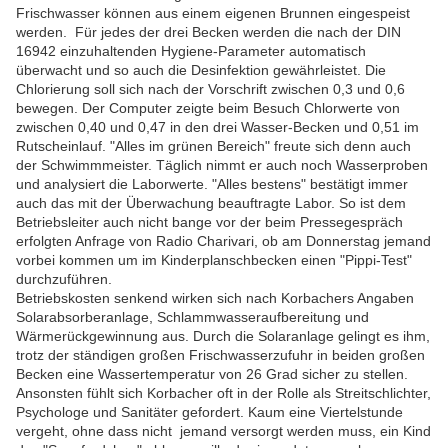
Frischwasser können aus einem eigenen Brunnen eingespeist
werden. Für jedes der drei Becken werden die nach der DIN
16942 einzuhaltenden Hygiene-Parameter automatisch
überwacht und so auch die Desinfektion gewährleistet. Die
Chlorierung soll sich nach der Vorschrift zwischen 0,3 und 0,6
bewegen. Der Computer zeigte beim Besuch Chlorwerte von
zwischen 0,40 und 0,47 in den drei Wasser-Becken und 0,51 im
Rutscheinlauf. "Alles im grünen Bereich" freute sich denn auch
der Schwimmmeister. Täglich nimmt er auch noch Wasserproben
und analysiert die Laborwerte. "Alles bestens" bestätigt immer
auch das mit der Überwachung beauftragte Labor. So ist dem
Betriebsleiter auch nicht bange vor der beim Pressegespräch
erfolgten Anfrage von Radio Charivari, ob am Donnerstag jemand
vorbei kommen um im Kinderplanschbecken einen "Pippi-Test"
durchzuführen.
Betriebskosten senkend wirken sich nach Korbachers Angaben
Solarabsorberanlage, Schlammwasseraufbereitung und
Wärmerückgewinnung aus. Durch die Solaranlage gelingt es ihm,
trotz der ständigen großen Frischwasserzufuhr in beiden großen
Becken eine Wassertemperatur von 26 Grad sicher zu stellen.
Ansonsten fühlt sich Korbacher oft in der Rolle als Streitschlichter,
Psychologe und Sanitäter gefordert. Kaum eine Viertelstunde
vergeht, ohne dass nicht jemand versorgt werden muss, ein Kind