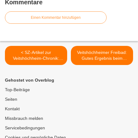
Kommentare
Einen Kommentar hinzufügen
< SZ-Artikel zur
Veitshöchheimer Freibad:
Veitshöchheim-Chronik:
Gutes Ergebnis beim
Tiefe Wunden, böses Blut
Pipitest des Radiosenders
und Tausende Bücher
Charivari >
Gehostet von Overblog
Top-Beiträge
Seiten
Kontakt
Missbrauch melden
Servicebedingungen
Cookies und persönliche Daten