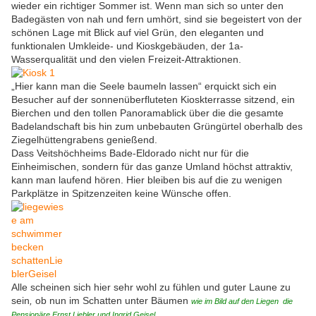
wieder ein richtiger Sommer ist. Wenn man sich so unter den
Badegästen von nah und fern umhört, sind sie begeistert von der
schönen Lage mit Blick auf viel Grün, den eleganten und
funktionalen Umkleide- und Kioskgebäuden, der 1a-
Wasserqualität und den vielen Freizeit-Attraktionen.
„Hier kann man die Seele baumeln lassen“ erquickt sich ein
Besucher auf der sonnenüberfluteten Kioskterrasse sitzend, ein
Bierchen und den tollen Panoramablick über die die gesamte
Badelandschaft bis hin zum unbebauten Grüngürtel oberhalb des
Ziegelhüttengrabens genießend.
Dass Veitshöchheims Bade-Eldorado nicht nur für die
Einheimischen, sondern für das ganze Umland höchst attraktiv,
kann man laufend hören. Hier bleiben bis auf die zu wenigen
Parkplätze in Spitzenzeiten keine Wünsche offen.
Alle scheinen sich hier sehr wohl zu fühlen und guter Laune zu
sein
,
ob nun im Schatten unter Bäumen
wie im Bild auf den Liegen die
Pensionäre Ernst Liebler und Ingrid Geise
l