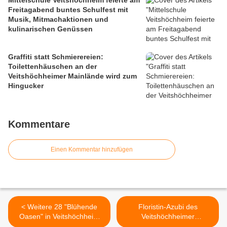
Mittelschule Veitshöchheim feierte am
Freitagabend buntes Schulfest mit
Musik, Mitmachaktionen und
kulinarischen Genüssen
Graffiti statt Schmierereien:
Toilettenhäuschen an der
Veitshöchheimer Mainlände wird zum
Hingucker
Kommentare
Einen Kommentar hinzufügen
< Weitere 28 "Blühende
Floristin-Azubi des
Oasen" in Veitshöchheim
Veitshöchheimer
gesichtet - Jury auch beim
Blumenhauses Reim ist