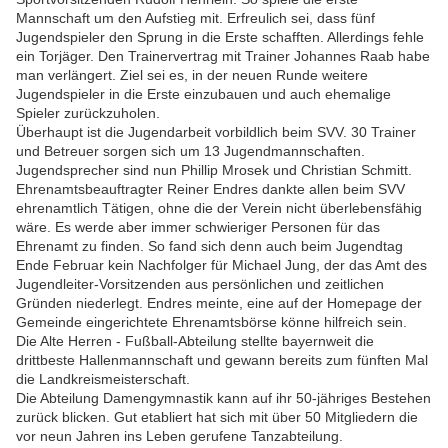
Mannschaft um den Aufstieg mit. Erfreulich sei, dass fünf
Jugendspieler den Sprung in die Erste schafften. Allerdings fehle
ein Torjäger. Den Trainervertrag mit Trainer Johannes Raab habe
man verlängert. Ziel sei es, in der neuen Runde weitere
Jugendspieler in die Erste einzubauen und auch ehemalige
Spieler zurückzuholen.
Überhaupt ist die Jugendarbeit vorbildlich beim SVV. 30 Trainer
und Betreuer sorgen sich um 13 Jugendmannschaften.
Jugendsprecher sind nun Phillip Mrosek und Christian Schmitt.
Ehrenamtsbeauftragter Reiner Endres dankte allen beim SVV
ehrenamtlich Tätigen, ohne die der Verein nicht überlebensfähig
wäre. Es werde aber immer schwieriger Personen für das
Ehrenamt zu finden. So fand sich denn auch beim Jugendtag
Ende Februar kein Nachfolger für Michael Jung, der das Amt des
Jugendleiter-Vorsitzenden aus persönlichen und zeitlichen
Gründen niederlegt. Endres meinte, eine auf der Homepage der
Gemeinde eingerichtete Ehrenamtsbörse könne hilfreich sein.
Die Alte Herren - Fußball-Abteilung stellte bayernweit die
drittbeste Hallenmannschaft und gewann bereits zum fünften Mal
die Landkreismeisterschaft.
Die Abteilung Damengymnastik kann auf ihr 50-jähriges Bestehen
zurück blicken. Gut etabliert hat sich mit über 50 Mitgliedern die
vor neun Jahren ins Leben gerufene Tanzabteilung.