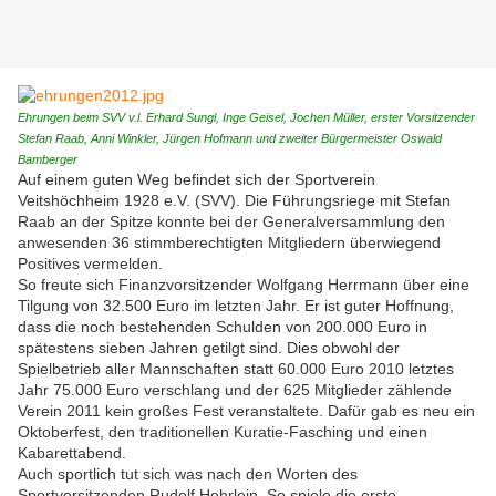
Ehrungen beim SVV v.l. Erhard Sungl, Inge Geisel, Jochen Müller, erster Vorsitzender
Stefan Raab, Anni Winkler, Jürgen Hofmann und zweiter Bürgermeister Oswald
Bamberger
Auf einem guten Weg befindet sich der Sportverein
Veitshöchheim 1928 e.V. (SVV). Die Führungsriege mit Stefan
Raab an der Spitze konnte bei der Generalversammlung den
anwesenden 36 stimmberechtigten Mitgliedern überwiegend
Positives vermelden.
So freute sich Finanzvorsitzender Wolfgang Herrmann über eine
Tilgung von 32.500 Euro im letzten Jahr. Er ist guter Hoffnung,
dass die noch bestehenden Schulden von 200.000 Euro in
spätestens sieben Jahren getilgt sind. Dies obwohl der
Spielbetrieb aller Mannschaften statt 60.000 Euro 2010 letztes
Jahr 75.000 Euro verschlang und der 625 Mitglieder zählende
Verein 2011 kein großes Fest veranstaltete. Dafür gab es neu ein
Oktoberfest, den traditionellen Kuratie-Fasching und einen
Kabarettabend.
Auch sportlich tut sich was nach den Worten des
Sportvorsitzenden Rudolf Hehrlein. So spiele die erste