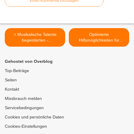
Einen Kommentar hinzufügen
< Musikalische Talente
Optimierte
begeisterten -
Hilfsmöglichkeiten für
Veitshöchheimer Q12 -
Veitshöchheimer Wehr
Gymnasiasten in Concert
durch neue Geräte >
Gehostet von Overblog
Top-Beiträge
Seiten
Kontakt
Missbrauch melden
Servicebedingungen
Cookies und persönliche Daten
Cookies-Einstellungen