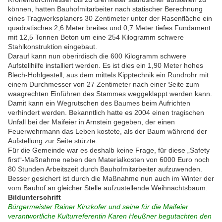
können, hatten Bauhofmitarbeiter nach statischer Berechnung
eines Tragwerksplaners 30 Zentimeter unter der Rasenfläche ein
quadratisches 2,6 Meter breites und 0,7 Meter tiefes Fundament
mit 12,5 Tonnen Beton um eine 254 Kilogramm schwere
Stahlkonstruktion eingebaut.
Darauf kann nun oberirdisch die 600 Kilogramm schwere
Aufstellhilfe installiert werden. Es ist dies ein 1,90 Meter hohes
Blech-Hohlgestell, aus dem mittels Kipptechnik ein Rundrohr mit
einem Durchmesser von 27 Zentimeter nach einer Seite zum
waagrechten Einführen des Stammes weggeklappt werden kann.
Damit kann ein Wegrutschen des Baumes beim Aufrichten
verhindert werden. Bekanntlich hatte es 2004 einen tragischen
Unfall bei der Maifeier in Arnstein gegeben, der einen
Feuerwehrmann das Leben kostete, als der Baum während der
Aufstellung zur Seite stürzte.
Für die Gemeinde war es deshalb keine Frage, für diese „Safety
first“-Maßnahme neben den Materialkosten von 6000 Euro noch
80 Stunden Arbeitszeit durch Bauhofmitarbeiter aufzuwenden.
Besser gesichert ist durch die Maßnahme nun auch im Winter der
vom Bauhof an gleicher Stelle aufzustellende Weihnachtsbaum.
Bildunterschrift
Bürgermeister Rainer Kinzkofer und seine für die Maifeier
verantwortliche Kulturreferentin Karen Heußner begutachten den