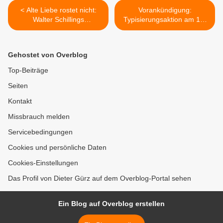
< Alte Liebe rostet nicht:
Vorankündigung:
Walter Schillings
Typisierungsaktion am 17.
"Wanderer"-Fahrrad aus
Juli 2011 beim Spielfest auf
dem Jahr 1938 blitzt wieder
der Freisportanlage >
wie neu
Gehostet von Overblog
Top-Beiträge
Seiten
Kontakt
Missbrauch melden
Servicebedingungen
Cookies und persönliche Daten
Cookies-Einstellungen
Das Profil von Dieter Gürz auf dem Overblog-Portal sehen
Ein Blog auf Overblog erstellen