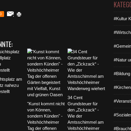
KATEG
0
#Kultur 
#Wirtsch
NNTE:
#Gemein
#Natur u
#Bildun
htsplatz am
atz nahezu
#Kirchen
stellt
34 Cent
#Veranst
"Kunst kommt nicht
Grundsteuer für
von Können,
den „Zickzack“ -
#Soziale
sondern Künden" -
Wie der
Veitshöchheimer
Amtsschimmel am
Tag der offenen
Veitshöchheimer
#Braucht