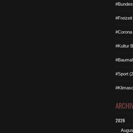
#Bundes
#Freizei
#Corona 
#Kultur 
#Baumaß
#Sport (
#Klimasc
ARCHI
2026
Augus