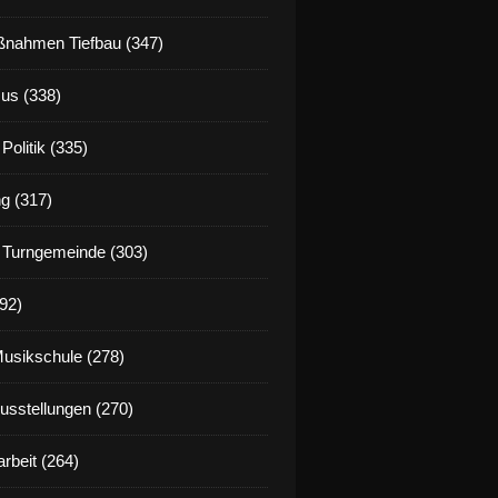
nahmen Tiefbau (347)
us (338)
Politik (335)
g (317)
 Turngemeinde (303)
92)
Musikschule (278)
Ausstellungen (270)
rbeit (264)