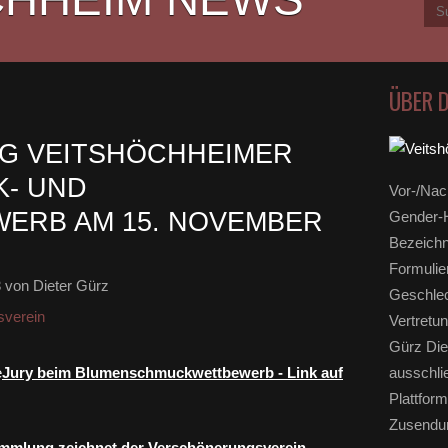
ÜBER 
NG VEITSHÖCHHEIMER
- UND
Vor-/Nac
ERB AM 15. NOVEMBER
Gender-H
Bezeichn
Formulie
3
von Dieter Gürz
Geschlec
sverein
Vertretun
Gürz Die
Jury beim Blumenschmuckwettbewerb - Link auf
ausschli
Plattform
Zusendun
ammlung zeichnet der Verschönerungsverein