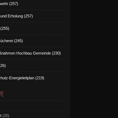
wehr (257)
t und Erholung (257)
(255)
Bücherei (245)
nahmen Hochbau Gemeinde (230)
226)
hutz-Energieleitplan (219)
VE
t
(20)