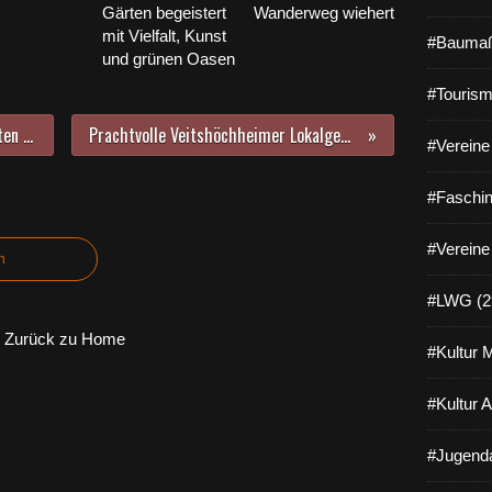
Gärten begeistert
Wanderweg wiehert
mit Vielfalt, Kunst
#Baumaß
und grünen Oasen
#Tourism
Wissbegierige Grundschüler fragten dem Bürgermeister und Rathausbediensteten Löcher in den Bauch
Prachtvolle Veitshöchheimer Lokalgeflügelschau - 5 mal Höchstnote Vorzüglich und 18 mal Hervorragend
#Vereine 
#Faschin
#Vereine
n
#LWG (2
Zurück zu Home
#Kultur 
#Kultur 
#Jugenda