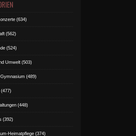
ORIEN
Konzerte (634)
aft (562)
de (524)
nd Umwelt (503)
g Gymnasium (489)
 (477)
altungen (448)
s (392)
um-Heimatpflege (374)