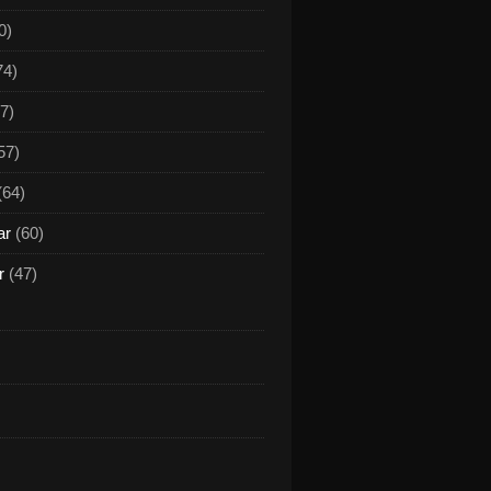
0)
74)
7)
57)
(64)
ar
(60)
r
(47)