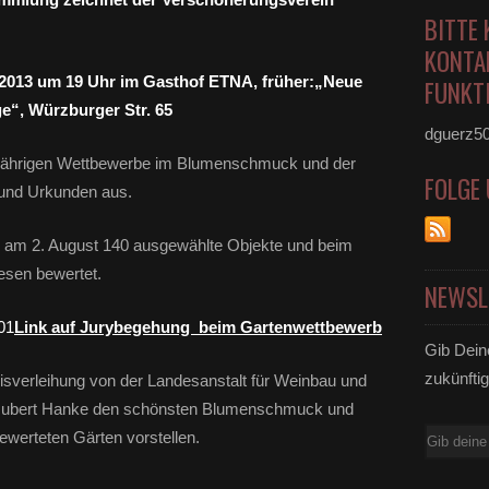
BITTE 
KONTA
 2013 um 19 Uhr im Gasthof ETNA, früher:„Neue
FUNKTI
e“, Würzburger Str. 65
dguerz5
iesjährigen Wettbewerbe im Blumenschmuck und der
FOLGE
 und Urkunden aus.
 am 2. August 140 ausgewählte Objekte und beim
esen bewertet.
NEWSL
Link auf Jurybegehung beim Gartenwettbewerb
Gib Dein
zukünftig
eisverleihung von der Landesanstalt für Weinbau und
 Hubert Hanke den schönsten Blumenschmuck und
E-
bewerteten Gärten vorstellen.
Mail