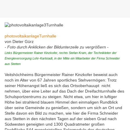
photovoltaikanlageTurnhalle
von Dieter Gürz
- Foto durch Anklicken der Bildunterzeile zu vergrößern -
Links Bürgermeister Rainer Kinzkofer, rechts Stefan Kram, der Technikleiter der
Energieversorgung Lohr-Karlstadt, in der Mitte ein Mitarbeiter der Firma Schneider
aus Stetten
Veitshöchheims Bürgermeister Rainer Kinzkofer beweist auch
noch im Alter von 67 Jahren sportliches Stehvermögen: Trotz
seiner Höhenangst ließ es sich das Ortsoberhauupt nicht
nehmen, über eine Leiter auf das Dach der Dreifachturnhalle des
Schulsportzentrums zu steigen. Nicht etwa, um hier in luftiger
Höhe bei strahlend blauem Himmel den einmaligen Rundblick
über seine Gemeinde zu genießen, sondern um sich an Ort und
Stelle davon ein Bild zu machen, wie hier die Firma Schneider
aus Stetten in den nächsten Tagen auf der sieben Grad nach
Südwesten geneigten und 1300 Quadratmeter großen
Dachfläche 544 monokristalline Solarmodule des deutschen