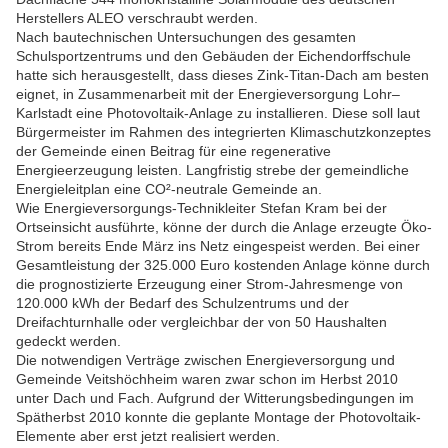
Herstellers ALEO verschraubt werden.
Nach bautechnischen Untersuchungen des gesamten
Schulsportzentrums und den Gebäuden der Eichendorffschule
hatte sich herausgestellt, dass dieses Zink-Titan-Dach am besten
eignet, in Zusammenarbeit mit der Energieversorgung Lohr–
Karlstadt eine Photovoltaik-Anlage zu installieren. Diese soll laut
Bürgermeister im Rahmen des integrierten Klimaschutzkonzeptes
der Gemeinde einen Beitrag für eine regenerative
Energieerzeugung leisten. Langfristig strebe der gemeindliche
Energieleitplan eine CO²-neutrale Gemeinde an.
Wie Energieversorgungs-Technikleiter Stefan Kram bei der
Ortseinsicht ausführte, könne der durch die Anlage erzeugte Öko-
Strom bereits Ende März ins Netz eingespeist werden. Bei einer
Gesamtleistung der 325.000 Euro kostenden Anlage könne durch
die prognostizierte Erzeugung einer Strom-Jahresmenge von
120.000 kWh der Bedarf des Schulzentrums und der
Dreifachturnhalle oder vergleichbar der von 50 Haushalten
gedeckt werden.
Die notwendigen Verträge zwischen Energieversorgung und
Gemeinde Veitshöchheim waren zwar schon im Herbst 2010
unter Dach und Fach. Aufgrund der Witterungsbedingungen im
Spätherbst 2010 konnte die geplante Montage der Photovoltaik-
Elemente aber erst jetzt realisiert werden.