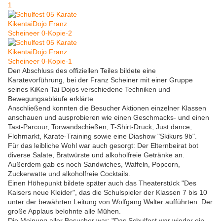
Den Abschluss des offiziellen Teiles bildete eine
Karatevorführung, bei der Franz Scheiner mit einer Gruppe
seines KiKen Tai Dojos verschiedene Techniken und
Bewegungsabläufe erklärte
Anschließend konnten die Besucher Aktionen einzelner Klassen
anschauen und ausprobieren wie einen Geschmacks- und einen
Tast-Parcour, Torwandschießen, T-Shirt-Druck, Just dance,
Flohmarkt, Karate-Training sowie eine Diashow "Skikurs 9b".
Für das leibliche Wohl war auch gesorgt: Der Elternbeirat bot
diverse Salate, Bratwürste und alkoholfreie Getränke an.
Außerdem gab es noch Sandwiches, Waffeln, Popcorn,
Zuckerwatte und alkoholfreie Cocktails.
Einen Höhepunkt bildete später auch das Theaterstück "Des
Kaisers neue Kleider", das die Schulspieler der Klassen 7 bis 10
unter der bewährten Leitung von Wolfgang Walter aufführten. Der
große Applaus belohnte alle Mühen.
Die Meinung aller Besucher war: "Das Schulfest war wieder ein