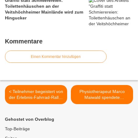
Graffiti statt Schmierereien:
Toilettenhäuschen an der
Veitshöchheimer Mainlände wird zum
Hingucker
Kommentare
Einen Kommentar hinzufügen
< Teilnehmer begeistert von
Physiotherapeut Marco
der Erlebnis-Fahrrad-Rallye
Maiwald spendete
durch Veitshöchheim
Sweatshirts den U9-Teams
des SVV >
Gehostet von Overblog
Top-Beiträge