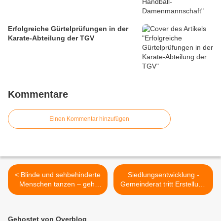
Erfolgreiche Gürtelprüfungen in der
Karate-Abteilung der TGV
Kommentare
Einen Kommentar hinzufügen
< Blinde und sehbehinderte
Siedlungsentwicklung -
Menschen tanzen – geht
Gemeinderat tritt Erstellung
das?
eines Strukturplanes für
Geisberg/Sandäcker näher
>
Gehostet von Overblog