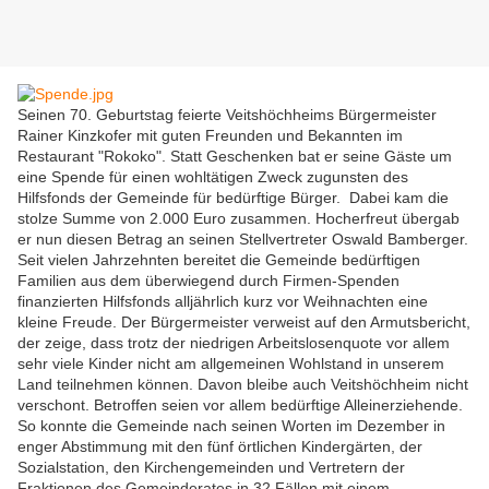
Seinen 70. Geburtstag feierte Veitshöchheims Bürgermeister
Rainer Kinzkofer mit guten Freunden und Bekannten im
Restaurant "Rokoko". Statt Geschenken bat er seine Gäste um
eine Spende für einen wohltätigen Zweck zugunsten des
Hilfsfonds der Gemeinde für bedürftige Bürger. Dabei kam die
stolze Summe von 2.000 Euro zusammen. Hocherfreut übergab
er nun diesen Betrag an seinen Stellvertreter Oswald Bamberger.
Seit vielen Jahrzehnten bereitet die Gemeinde bedürftigen
Familien aus dem überwiegend durch Firmen-Spenden
finanzierten Hilfsfonds alljährlich kurz vor Weihnachten eine
kleine Freude. Der Bürgermeister verweist auf den Armutsbericht,
der zeige, dass trotz der niedrigen Arbeitslosenquote vor allem
sehr viele Kinder nicht am allgemeinen Wohlstand in unserem
Land teilnehmen können. Davon bleibe auch Veitshöchheim nicht
verschont. Betroffen seien vor allem bedürftige Alleinerziehende.
So konnte die Gemeinde nach seinen Worten im Dezember in
enger Abstimmung mit den fünf örtlichen Kindergärten, der
Sozialstation, den Kirchengemeinden und Vertretern der
Fraktionen des Gemeinderates in 32 Fällen mit einem