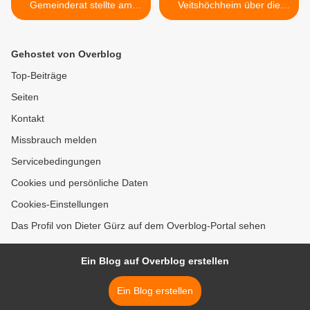
Gemeinderat stellte am
Veitshöchheim über die
25.10. Weichen für
Bundeswehr-
Modernisierung der
Stationierungsentscheidung
Mainfrankensäle
>
Gehostet von Overblog
Top-Beiträge
Seiten
Kontakt
Missbrauch melden
Servicebedingungen
Cookies und persönliche Daten
Cookies-Einstellungen
Das Profil von Dieter Gürz auf dem Overblog-Portal sehen
Ein Blog auf Overblog erstellen
Ein Blog erstellen