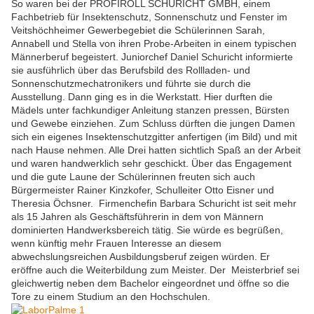
So waren bei der PROFIROLL SCHURICHT GMBH, einem
Fachbetrieb für Insektenschutz, Sonnenschutz und Fenster im
Veitshöchheimer Gewerbegebiet die Schülerinnen Sarah,
Annabell und Stella von ihren Probe-Arbeiten in einem typischen
Männerberuf begeistert. Juniorchef Daniel Schuricht informierte
sie ausführlich über das Berufsbild des Rollladen- und
Sonnenschutzmechatronikers und führte sie durch die
Ausstellung. Dann ging es in die Werkstatt. Hier durften die
Mädels unter fachkundiger Anleitung stanzen pressen, Bürsten
und Gewebe einziehen. Zum Schluss dürften die jungen Damen
sich ein eigenes Insektenschutzgitter anfertigen (im Bild) und mit
nach Hause nehmen. Alle Drei hatten sichtlich Spaß an der Arbeit
und waren handwerklich sehr geschickt. Über das Engagement
und die gute Laune der Schülerinnen freuten sich auch
Bürgermeister Rainer Kinzkofer, Schulleiter Otto Eisner und
Theresia Öchsner. Firmenchefin Barbara Schuricht ist seit mehr
als 15 Jahren als Geschäftsführerin in dem von Männern
dominierten Handwerksbereich tätig. Sie würde es begrüßen,
wenn künftig mehr Frauen Interesse an diesem
abwechslungsreichen Ausbildungsberuf zeigen würden. Er
eröffne auch die Weiterbildung zum Meister. Der Meisterbrief sei
gleichwertig neben dem Bachelor eingeordnet und öffne so die
Tore zu einem Studium an den Hochschulen.