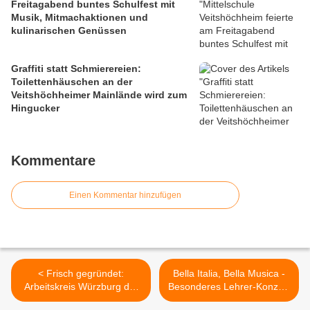
Freitagabend buntes Schulfest mit
Musik, Mitmachaktionen und
kulinarischen Genüssen
Graffiti statt Schmierereien:
Toilettenhäuschen an der
Veitshöchheimer Mainlände wird zum
Hingucker
Kommentare
Einen Kommentar hinzufügen
< Frisch gegründet:
Bella Italia, Bella Musica -
Arbeitskreis Würzburg der
Besonderes Lehrer-Konzert
Kindernothilfe
zum 35-Jährigen