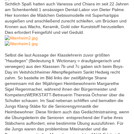
Sichtlich Spaß hatten auch Vanessa und Chiara im seit 22 Jahren
am Schenkenfeld 1 ansässigen Dental-Labor von Dieter Palme.
Hier konnten die Mädchen Gebissmodelle mit Superhartgips
ausgießen und anschließend zurecht schleifen, um Brücken und
Kronen aus Wachs, Keramik, Gold oder Kunststoff herzustellen.
Dies erfordert Feingefühl und viel Geduld.
Selbst die laut Aussage der Klasslehrerin zuvor größten
"Haudegen" (Bedeutung lt. Wictionary = draufgängerisch und
verwegen) aus den Klasssen 7b und 7c gaben sich beim Boys-
Day im Veitshöchheimer Altenpflegeheim Sankt Hedwig recht
zahm. So bastelte im Bild links der zwölfjährige Shane
gemeinsam mit der 96jährigen Heimbewohnerin Margarethe
Sigel Regenmacher, während ihnen der Bürgermeister und
KompetenzWERKSTATT-Betreuerin Theresia Öchsner über die
Schulter schauen. Im Saal nebenan schliffen und bemalten die
Jungs Klang-Stäbe für die Seniorengymnastik der
Heimbewohner. Diese fördern auch das Gedächtnistraining, wenn
die Übungsleiterin die Senioren entsprechend der Farbe ihres
Stäbchens auffordert, eine bestimmte Übung auszuführen. Für
die Jungs waren das problemlose Miteinander und die