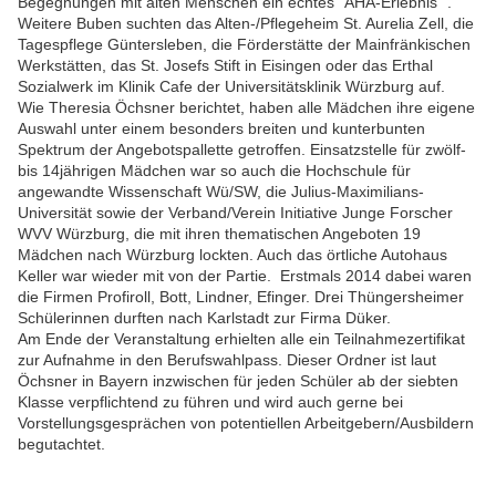
Begegnungen mit alten Menschen ein echtes "AHA-Erlebnis" .
Weitere Buben suchten das Alten-/Pflegeheim St. Aurelia Zell, die
Tagespflege Güntersleben, die Förderstätte der Mainfränkischen
Werkstätten, das St. Josefs Stift in Eisingen oder das Erthal
Sozialwerk im Klinik Cafe der Universitätsklinik Würzburg auf.
Wie Theresia Öchsner berichtet, haben alle Mädchen ihre eigene
Auswahl unter einem besonders breiten und kunterbunten
Spektrum der Angebotspallette getroffen. Einsatzstelle für zwölf-
bis 14jährigen Mädchen war so auch die Hochschule für
angewandte Wissenschaft Wü/SW, die Julius-Maximilians-
Universität sowie der Verband/Verein Initiative Junge Forscher
WVV Würzburg, die mit ihren thematischen Angeboten 19
Mädchen nach Würzburg lockten. Auch das örtliche Autohaus
Keller war wieder mit von der Partie. Erstmals 2014 dabei waren
die Firmen Profiroll, Bott, Lindner, Efinger. Drei Thüngersheimer
Schülerinnen durften nach Karlstadt zur Firma Düker.
Am Ende der Veranstaltung erhielten alle ein Teilnahmezertifikat
zur Aufnahme in den Berufswahlpass. Dieser Ordner ist laut
Öchsner in Bayern inzwischen für jeden Schüler ab der siebten
Klasse verpflichtend zu führen und wird auch gerne bei
Vorstellungsgesprächen von potentiellen Arbeitgebern/Ausbildern
begutachtet.