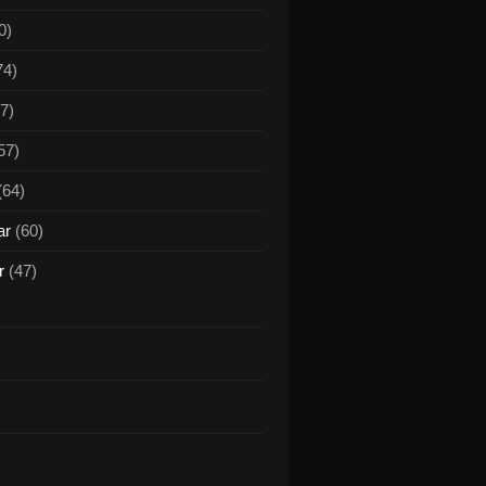
0)
74)
7)
57)
(64)
ar
(60)
r
(47)