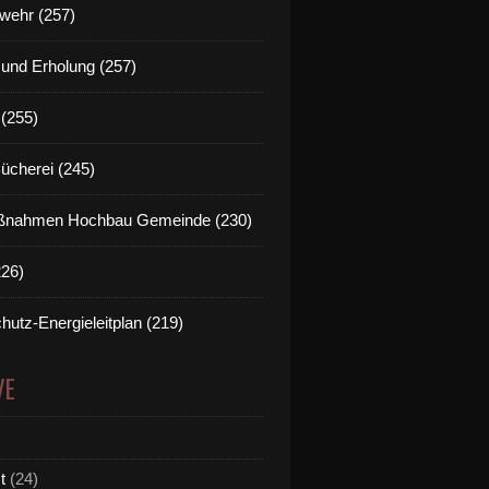
wehr (257)
t und Erholung (257)
(255)
Bücherei (245)
nahmen Hochbau Gemeinde (230)
226)
hutz-Energieleitplan (219)
VE
t
(24)