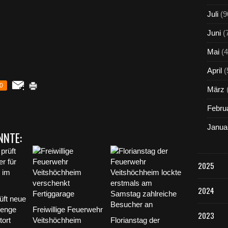
Juli
(9
Juni
(
Mai
(4
April
(
0
März
Febru
Janua
NNTE:
2025
2024
üft neue
 enge
Freiwillige Feuerwehr
2023
tort
Veitshöchheim
Florianstag der