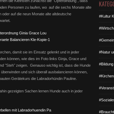
ernen die Kleinsten zunächst die "Opferbindung", dass
KATEG
enden Personen zu laufen, wo auf die sechs Monate alte
n oder auf die neun Monate alte altdeutsche
#Kultur 
wartet.
#Wirtsch
#Gemein
rchen, damit sie im Einsatz gelenkt und in jeder
#Natur u
den können, wie dies im Foto links Ginja, Grace und
#Bildun
 und "Steh" zeigen. Genauso wichtig ist, dass die Hunde
l überwinden und sich überall ausbalancieren können,
#Kirchen
bauten Gerätekurs die Labradorhündin Pauline.
#Veranst
ahin gezeigten Sachen lernen Hunde auch in jeder
#Soziale
#Braucht