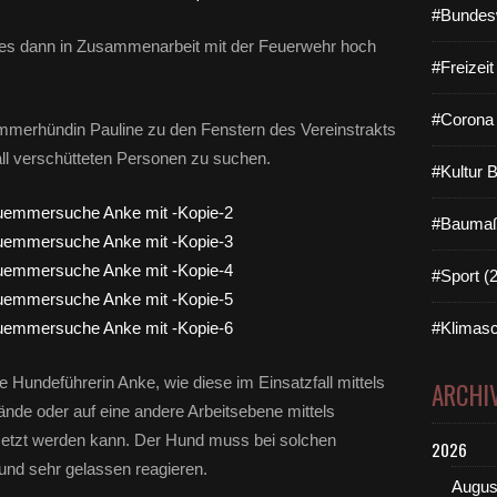
#Bundes
 es dann in Zusammenarbeit mit der Feuerwehr hoch
#Freizei
#Corona 
ümmerhündin Pauline zu den Fenstern des Vereinstrakts
all verschütteten Personen zu suchen.
#Kultur 
#Baumaß
#Sport (
#Klimasc
 Hundeführerin Anke, wie diese im Einsatzfall mittels
ARCHI
ände oder auf eine andere Arbeitsebene mittels
etzt werden kann. Der Hund muss bei solchen
2026
und sehr gelassen reagieren.
Augus