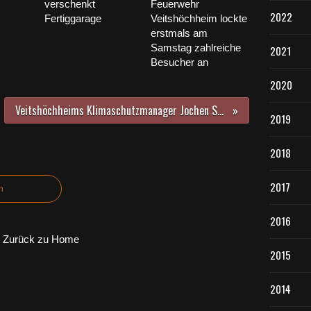
verschenkt
Feuerwehr
2022
Fertiggarage
Veitshöchheim lockte
erstmals am
Samstag zahlreiche
2021
Besucher an
2020
Veitshöchheims Klimaschutzmanager Jochen Spieß sensibiliserte Gymnasiasten für Klimaschutz, Klimafolgen und soziale Gerechtigkeit
2019
2018
2017
n
2016
Zurück zu Home
2015
2014