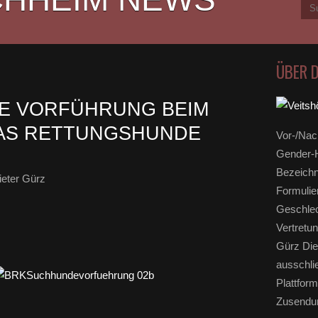
ÜBER 
E VORFÜHRUNG BEIM
WAS RETTUNGSHUNDE
Vor-/Nac
Gender-H
Bezeichn
eter Gürz
Formulie
Geschlec
Vertretun
Gürz Die
ausschli
Plattform
Zusendun