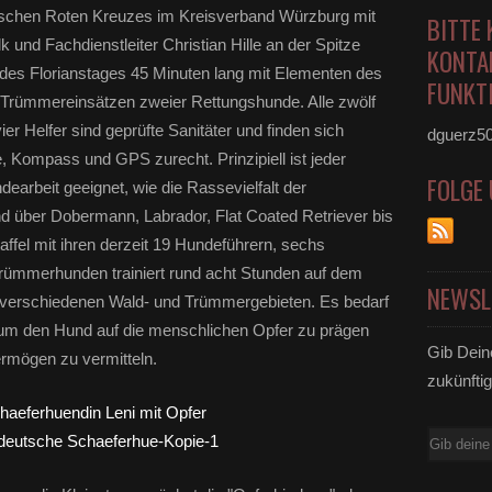
ischen Roten Kreuzes im Kreisverband Würzburg mit
BITTE 
lk und Fachdienstleiter Christian Hille an der Spitze
KONTA
 des Florianstages 45 Minuten lang mit Elementen des
FUNKTI
 Trümmereinsätzen zweier Rettungshunde. Alle zwölf
 Helfer sind geprüfte Sanitäter und finden sich
dguerz5
, Kompass und GPS zurecht. Prinzipiell ist jeder
FOLGE
earbeit geeignet, wie die Rassevielfalt der
 über Dobermann, Labrador, Flat Coated Retriever bis
affel mit ihren derzeit 19 Hundeführern, sechs
rümmerhunden trainiert rund acht Stunden auf dem
NEWSL
verschiedenen Wald- und Trümmergebieten. Es bedarf
g, um den Hund auf die menschlichen Opfer zu prägen
Gib Dein
rmögen zu vermitteln.
zukünftig
E-
Mail