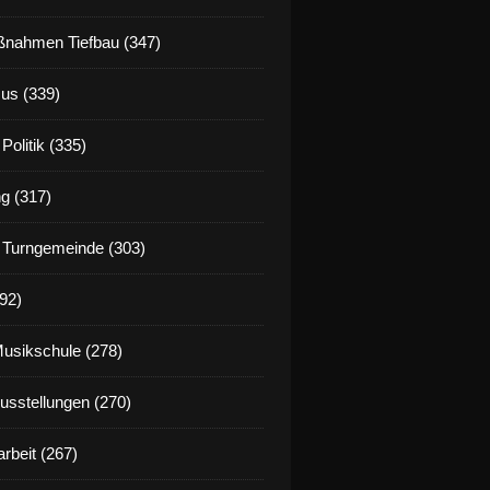
nahmen Tiefbau (347)
us (339)
Politik (335)
g (317)
 Turngemeinde (303)
92)
Musikschule (278)
Ausstellungen (270)
rbeit (267)