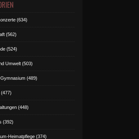
ORIEN
Konzerte (634)
aft (562)
de (524)
nd Umwelt (503)
g Gymnasium (489)
 (477)
altungen (448)
s (392)
um-Heimatpflege (374)