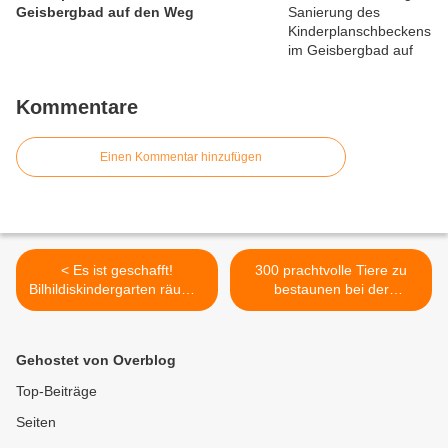
Geisbergbad auf den Weg
Kommentare
Einen Kommentar hinzufügen
< Es ist geschafft!
300 prachtvolle Tiere zu
Bilhildiskindergarten räumte
bestaunen bei der
Haus der Begegnung
Veitshöchheimer
Lokalgeflügelschau am
9./10. November >
Gehostet von Overblog
Top-Beiträge
Seiten