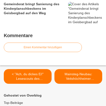
Gemeinderat bringt Sanierung des
Kinderplanschbeckens im
Geisbergbad auf den Weg
Kommentare
Einen Kommentar hinzufügen
< "Ach, du dickes Ei!"
Mainsteg-Neubau:
Lesescouts des
Veitshöchheimer
Gymnasiums
Gemeinderat genehmigt mit
Veitshöchheim begeistern
18 Ja- und 6 Neinstimmen
mit Osteraktion
Standort an den
Gehostet von Overblog
Grundschüler in der
Mainfrankensälen >
Bahnhofs-Bücherei
Top-Beiträge