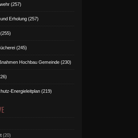
wehr (257)
t und Erholung (257)
(255)
Bücherei (245)
nahmen Hochbau Gemeinde (230)
226)
hutz-Energieleitplan (219)
VE
t
(20)