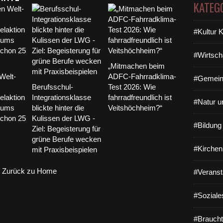
KATEG
#Kultur 
#Wirtsch
„Mitmachen beim
Welt-
ADFC-Fahrradklima-
#Gemein
Berufsschul-
Test 2026: Wie
laktion
Integrationsklasse
fahrradfreundlich ist
#Natur u
iums
blickte hinter die
Veitshöchheim?“
schon 25
Kulissen der LWG -
#Bildun
Ziel: Begeisterung für
grüne Berufe wecken
#Kirchen
mit Praxisbeispielen
Zurück zu Home
#Veranst
#Soziale
#Braucht