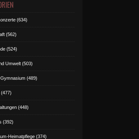
ORIEN
Konzerte (634)
aft (562)
de (524)
nd Umwelt (503)
g Gymnasium (489)
 (477)
altungen (448)
s (392)
um-Heimatpflege (374)