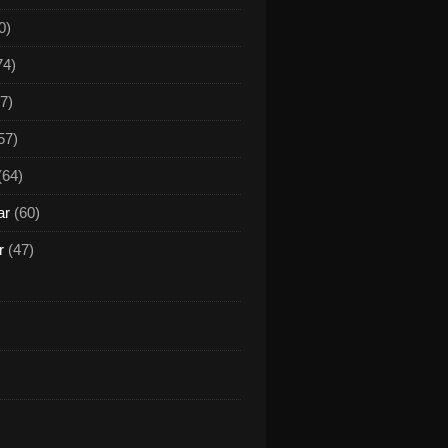
0)
74)
7)
57)
(64)
ar
(60)
r
(47)