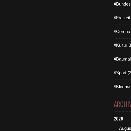
#Bundes
#Freizei
#Corona 
#Kultur 
#Baumaß
#Sport (
#Klimasc
ARCHI
2026
Augus