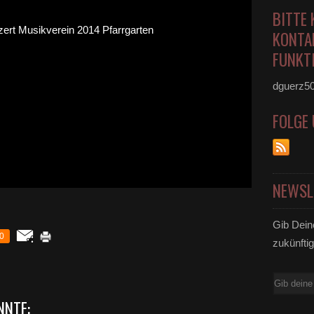
BITTE 
KONTA
FUNKTI
dguerz5
FOLGE
NEWSL
Gib Dein
0
zukünftig
E-
Mail
NNTE: