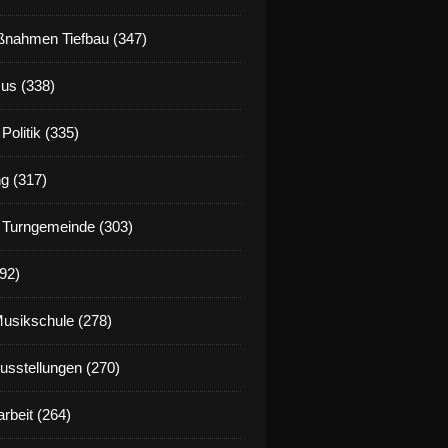
nahmen Tiefbau (347)
us (338)
Politik (335)
g (317)
 Turngemeinde (303)
92)
Musikschule (278)
Ausstellungen (270)
rbeit (264)