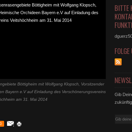
BITTE 
KONTA
FUNKTI
dguerz5
FOLGE
NEWSL
gebiete Böttigheim mit Wolfgang Klopsch, Vorsitzender
een Bayern e.V auf Einladung des Verschönerungsvereins
Gib Dein
öchheim am 31. Mai 2014
zukünftig
E-
0
Mail