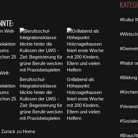
KATEG
#Kultur 
NNTE:
#Wirtsch
#Gemein
#Natur u
Welt-
#Bildun
Berufsschul-
Grillabend als
laktion
Integrationsklasse
Höhepunkt:
#Kirchen
iums
blickte hinter die
Holznagelhausen
schon 25
Kulissen der LWG -
feiert erste Woche
Ziel: Begeisterung für
mit 200 Kindern,
#Veranst
grüne Berufe wecken
Eltern und vielen
mit Praxisbeispielen
Helfern
#Soziale
Zurück zu Home
#Braucht