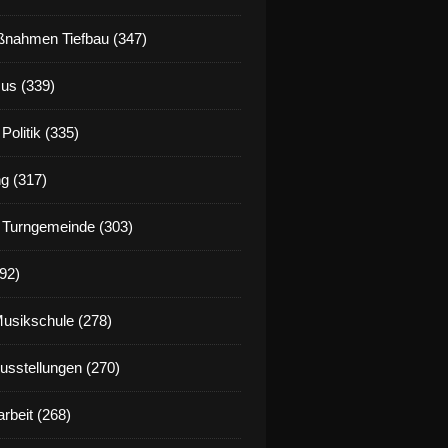
nahmen Tiefbau (347)
us (339)
Politik (335)
g (317)
 Turngemeinde (303)
92)
Musikschule (278)
Ausstellungen (270)
rbeit (268)