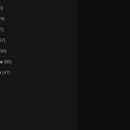
0)
74)
7)
57)
(64)
ar
(60)
r
(47)