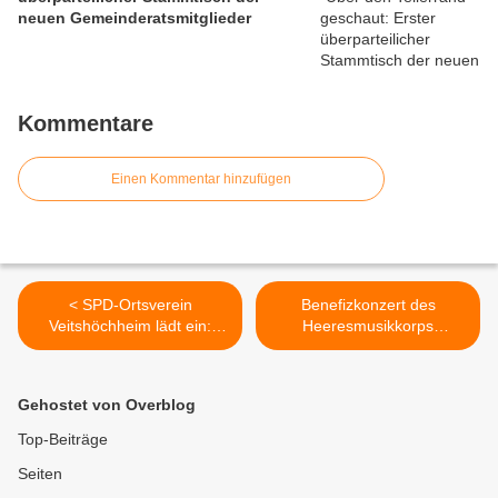
neuen Gemeinderatsmitglieder
Kommentare
Einen Kommentar hinzufügen
< SPD-Ortsverein
Benefizkonzert des
Veitshöchheim lädt ein:
Heeresmusikkorps
Kostenlose Führung im
Veitshöchheim zugunsten
Fastnachtmuseum
des BRK am 5. März in den
Kitzingen und geselliges
Mainfrankensälen >
Gehostet von Overblog
Beisammensein in der Ex-
Hecke "Schmidt Schorsch"
Top-Beiträge
im Altort
Seiten