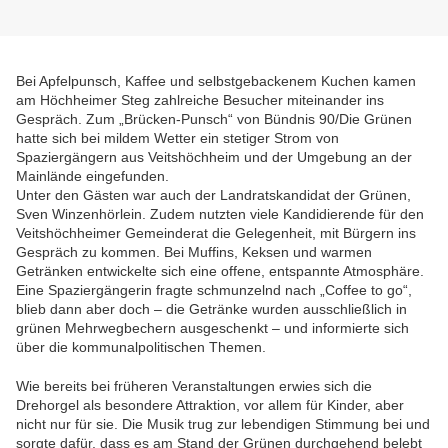
Bei Apfelpunsch, Kaffee und selbstgebackenem Kuchen kamen
am Höchheimer Steg zahlreiche Besucher miteinander ins
Gespräch. Zum „Brücken-Punsch“ von Bündnis 90/Die Grünen
hatte sich bei mildem Wetter ein stetiger Strom von
Spaziergängern aus Veitshöchheim und der Umgebung an der
Mainlände eingefunden.
Unter den Gästen war auch der Landratskandidat der Grünen,
Sven Winzenhörlein. Zudem nutzten viele Kandidierende für den
Veitshöchheimer Gemeinderat die Gelegenheit, mit Bürgern ins
Gespräch zu kommen. Bei Muffins, Keksen und warmen
Getränken entwickelte sich eine offene, entspannte Atmosphäre.
Eine Spaziergängerin fragte schmunzelnd nach „Coffee to go“,
blieb dann aber doch – die Getränke wurden ausschließlich in
grünen Mehrwegbechern ausgeschenkt – und informierte sich
über die kommunalpolitischen Themen.
Wie bereits bei früheren Veranstaltungen erwies sich die
Drehorgel als besondere Attraktion, vor allem für Kinder, aber
nicht nur für sie. Die Musik trug zur lebendigen Stimmung bei und
sorgte dafür, dass es am Stand der Grünen durchgehend belebt