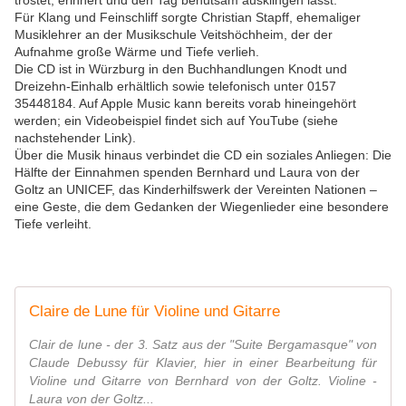
tröstet, erinnert und den Tag behutsam ausklingen lässt.
Für Klang und Feinschliff sorgte Christian Stapff, ehemaliger
Musiklehrer an der Musikschule Veitshöchheim, der der
Aufnahme große Wärme und Tiefe verlieh.
Die CD ist in Würzburg in den Buchhandlungen Knodt und
Dreizehn-Einhalb erhältlich sowie telefonisch unter 0157
35448184. Auf Apple Music kann bereits vorab hineingehört
werden; ein Videobeispiel findet sich auf YouTube (siehe
nachstehender Link).
Über die Musik hinaus verbindet die CD ein soziales Anliegen: Die
Hälfte der Einnahmen spenden Bernhard und Laura von der
Goltz an UNICEF, das Kinderhilfswerk der Vereinten Nationen –
eine Geste, die dem Gedanken der Wiegenlieder eine besondere
Tiefe verleiht.
Claire de Lune für Violine und Gitarre
Clair de lune - der 3. Satz aus der "Suite Bergamasque" von
Claude Debussy für Klavier, hier in einer Bearbeitung für
Violine und Gitarre von Bernhard von der Goltz. Violine -
Laura von der Goltz...