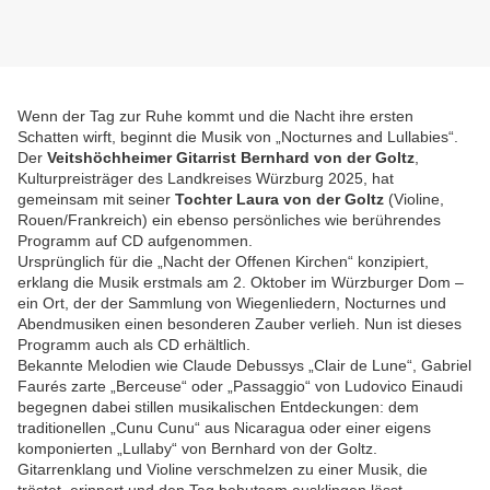
Wenn der Tag zur Ruhe kommt und die Nacht ihre ersten
Schatten wirft, beginnt die Musik von „Nocturnes and Lullabies“.
Der
Veitshöchheimer Gitarrist Bernhard von der Goltz
,
Kulturpreisträger des Landkreises Würzburg 2025, hat
gemeinsam mit seiner
Tochter Laura von der Goltz
(Violine,
Rouen/Frankreich) ein ebenso persönliches wie berührendes
Programm auf CD aufgenommen.
Ursprünglich für die „Nacht der Offenen Kirchen“ konzipiert,
erklang die Musik erstmals am 2. Oktober im Würzburger Dom –
ein Ort, der der Sammlung von Wiegenliedern, Nocturnes und
Abendmusiken einen besonderen Zauber verlieh. Nun ist dieses
Programm auch als CD erhältlich.
Bekannte Melodien wie Claude Debussys „Clair de Lune“, Gabriel
Faurés zarte „Berceuse“ oder „Passaggio“ von Ludovico Einaudi
begegnen dabei stillen musikalischen Entdeckungen: dem
traditionellen „Cunu Cunu“ aus Nicaragua oder einer eigens
komponierten „Lullaby“ von Bernhard von der Goltz.
Gitarrenklang und Violine verschmelzen zu einer Musik, die