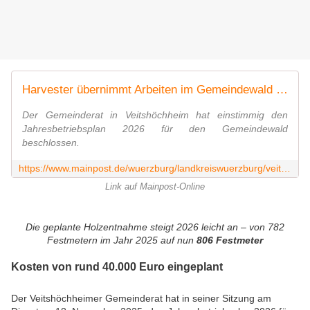
Harvester übernimmt Arbeiten im Gemeindewald - Neue Wege nach Fachkräftemangel in Veitshöchheim
Der Gemeinderat in Veitshöchheim hat einstimmig den
Jahresbetriebsplan 2026 für den Gemeindewald
beschlossen.
https://www.mainpost.de/wuerzburg/landkreiswuerzburg/veitshoechheim-harvester-uebernimmt-arbeiten-im-gemeindewald-neue-wege-nach-fachkraeftemangel-in-veitshoechheim-112841273
Link auf Mainpost-Online
Die geplante Holzentnahme steigt 2026 leicht an – von 782
Festmetern im Jahr 2025 auf nun
806 Festmeter
Kosten von rund 40.000 Euro eingeplant
Der Veitshöchheimer Gemeinderat hat in seiner Sitzung am