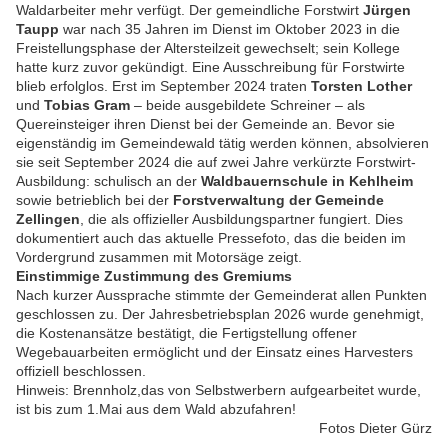
Waldarbeiter mehr verfügt. Der gemeindliche Forstwirt
Jürgen
Taupp
war nach 35 Jahren im Dienst im Oktober 2023 in die
Freistellungsphase der Altersteilzeit gewechselt; sein Kollege
hatte kurz zuvor gekündigt. Eine Ausschreibung für Forstwirte
blieb erfolglos. Erst im September 2024 traten
Torsten Lother
und
Tobias Gram
– beide ausgebildete Schreiner – als
Quereinsteiger ihren Dienst bei der Gemeinde an. Bevor sie
eigenständig im Gemeindewald tätig werden können, absolvieren
sie seit September 2024 die auf zwei Jahre verkürzte Forstwirt-
Ausbildung: schulisch an der
Waldbauernschule in Kehlheim
sowie betrieblich bei der
Forstverwaltung der Gemeinde
Zellingen
, die als offizieller Ausbildungspartner fungiert. Dies
dokumentiert auch das aktuelle Pressefoto, das die beiden im
Vordergrund zusammen mit Motorsäge zeigt.
Einstimmige Zustimmung des Gremiums
Nach kurzer Aussprache stimmte der Gemeinderat allen Punkten
geschlossen zu. Der Jahresbetriebsplan 2026 wurde genehmigt,
die Kostenansätze bestätigt, die Fertigstellung offener
Wegebauarbeiten ermöglicht und der Einsatz eines Harvesters
offiziell beschlossen.
Hinweis: Brennholz,das von Selbstwerbern aufgearbeitet wurde,
ist bis zum 1.Mai aus dem Wald abzufahren!
Fotos Dieter Gürz