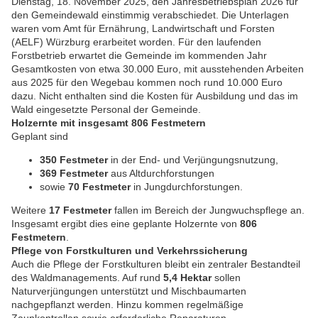
Dienstag, 18. November 2025, den Jahresbetriebsplan 2026 für
den Gemeindewald einstimmig verabschiedet. Die Unterlagen
waren vom Amt für Ernährung, Landwirtschaft und Forsten
(AELF) Würzburg erarbeitet worden. Für den laufenden
Forstbetrieb erwartet die Gemeinde im kommenden Jahr
Gesamtkosten von etwa 30.000 Euro, mit ausstehenden Arbeiten
aus 2025 für den Wegebau kommen noch rund 10.000 Euro
dazu. Nicht enthalten sind die Kosten für Ausbildung und das im
Wald eingesetzte Personal der Gemeinde.
Holzernte mit insgesamt 806 Festmetern
Geplant sind
350 Festmeter
in der End- und Verjüngungsnutzung,
369 Festmeter
aus Altdurchforstungen
sowie
70 Festmeter
in Jungdurchforstungen.
Weitere
17 Festmeter
fallen im Bereich der Jungwuchspflege an.
Insgesamt ergibt dies eine geplante Holzernte von
806
Festmetern
.
Pflege von Forstkulturen und Verkehrssicherung
Auch die Pflege der Forstkulturen bleibt ein zentraler Bestandteil
des Waldmanagements. Auf rund
5,4 Hektar
sollen
Naturverjüngungen unterstützt und Mischbaumarten
nachgepflanzt werden. Hinzu kommen regelmäßige
Zaunkontrollen sowie erforderliche Reparaturen.