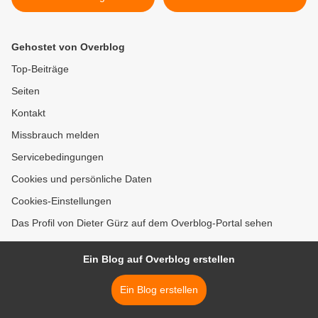
10. und 11. Mai 2025 bei
Gemeinde präsentiert
den Tagen der Offenen
Praxisbeispiele zu den
Ateliers Einblicke in ihr
Themen Photovoltaik,
Gehostet von Overblog
künstlerisches Schaffen
Wärmepumpe und
nachhaltige
Top-Beiträge
Gartengestaltung >
Seiten
Kontakt
Missbrauch melden
Servicebedingungen
Cookies und persönliche Daten
Cookies-Einstellungen
Das Profil von Dieter Gürz auf dem Overblog-Portal sehen
Ein Blog auf Overblog erstellen
Ein Blog erstellen