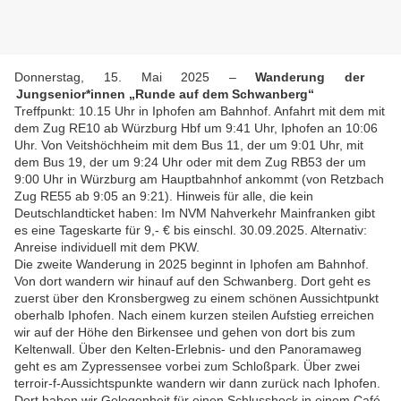
Donnerstag, 15. Mai 2025 –
Wanderung der
Jungsenior*innen „Runde auf dem Schwanberg“
Treffpunkt: 10.15 Uhr in Iphofen am Bahnhof. Anfahrt mit dem mit
dem Zug RE10 ab Würzburg Hbf um 9:41 Uhr, Iphofen an 10:06
Uhr. Von Veitshöchheim mit dem Bus 11, der um 9:01 Uhr, mit
dem Bus 19, der um 9:24 Uhr oder mit dem Zug RB53 der um
9:00 Uhr in Würzburg am Hauptbahnhof ankommt (von Retzbach
Zug RE55 ab 9:05 an 9:21). Hinweis für alle, die kein
Deutschlandticket haben: Im NVM Nahverkehr Mainfranken gibt
es eine Tageskarte für 9,- € bis einschl. 30.09.2025. Alternativ:
Anreise individuell mit dem PKW.
Die zweite Wanderung in 2025 beginnt in Iphofen am Bahnhof.
Von dort wandern wir hinauf auf den Schwanberg. Dort geht es
zuerst über den Kronsbergweg zu einem schönen Aussichtpunkt
oberhalb Iphofen. Nach einem kurzen steilen Aufstieg erreichen
wir auf der Höhe den Birkensee und gehen von dort bis zum
Keltenwall. Über den Kelten-Erlebnis- und den Panoramaweg
geht es am Zypressensee vorbei zum Schloßpark. Über zwei
terroir-f-Aussichtspunkte wandern wir dann zurück nach Iphofen.
Dort haben wir Gelegenheit für einen Schlusshock in einem Café.