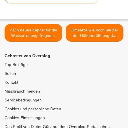
< Ein neues Kapitel für die
Umsätze wie noch nie bei
Wasserrettung: Segnung
der Hütteneröffnung der
des neuen Bugklappen-
Naturfreunde am 1. Mai
Motorrettungsbootes
2025 >
"Sepp" der Wasserwacht
Gehostet von Overblog
Veitshöchheim-
Margetshöchheim –
Top-Beiträge
Landrat spricht Dank aus
Seiten
Kontakt
Missbrauch melden
Servicebedingungen
Cookies und persönliche Daten
Cookies-Einstellungen
Das Profil von Dieter Gürz auf dem Overblog-Portal sehen