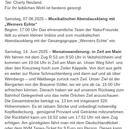
Sie: Charly Neuland.
Für Ihr leibliches Wohl ist bestens gesorgt.
Samstag, 07.06.2025 –
Musikalischer Abendausklang mit
„Werners Echte“
Beginn: 17.00 Uhr Das ehrenamtliche Team der NaturFreunde
lädt zu einem kleinen Imbiss und zum musikalischen
Abendausklang mit der Gesangsgruppe „Werners Echte“ ein.
Samstag, 14. Juni 2025 –
Monatswanderung- in Zeil am Main
Wir fahren mit dem Zug R 53 um 8:50 Uhr in Veitshöchheim und
kommen um 10:04 Uhr in Zeil am Main an. Unser Weg führt uns
über den Kreuzweg hoch zum Zeiler Käppele. Von dort aus geht
es weiter zur Ruine Schmachtenberg und dann auf und ab über
Weinbergs – und Waldwege zurück nach Zeil. Unser Ziel ist der
Biergarten von der Brauerei Göller, wo wir uns ab ca. 15:00 Uhr
erfrischen können. Danach haben wir auf unserem Rückweg zum
Bahnhof Gelegenheit uns das nette Örtchen Zeil anzuschauen.
Die Gesamtstrecke beträgt ca. 13 km mit insgesamt 320
Höhenmetern. Es ist ratsam Stöcke und unbedingt notwendig
Kopfbedeckung, genügend Proviant und Getränke mitzunehmen.
Die Rückfahrt kann um 16:52 oder um 17:52 Uhr mit dem Zug
erfolgen. Am günstigsten fährt man mit dem Deutschlandticket
oder dem NVM Tages-Ticket für 9 Euro pro Person. Dieses kann