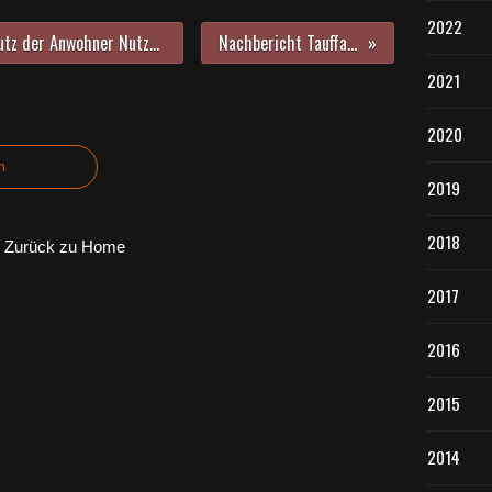
2022
Gemeinderat beschließt zum Schutz der Anwohner Nutzungszeiten für den öffentlichen Kunstrasenplatz des SVV - Störfaktor vor allem überlaute Musik
Nachbericht Tauffamilientreffen im Kuratiepfarrzentrum
2021
2020
n
2019
2018
Zurück zu Home
2017
2016
2015
2014