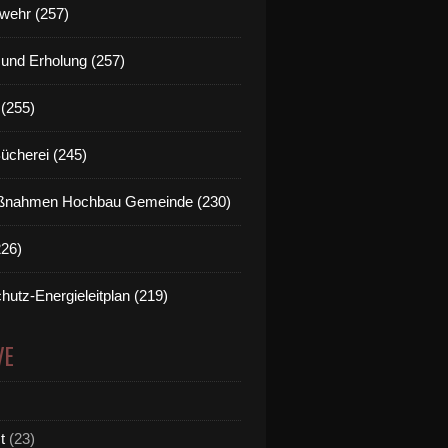
wehr (257)
t und Erholung (257)
(255)
Bücherei (245)
nahmen Hochbau Gemeinde (230)
226)
hutz-Energieleitplan (219)
VE
t
(23)