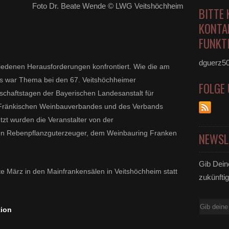
Foto Dr. Beate Wende © LWG Veitshöchheim
BITTE 
KONTA
FUNKTI
dguerz5
hiedenen Herausforderungen konfrontiert. Wie die am
s war Thema bei den 67. Veitshöchheimer
FOLGE
chaftstagen der Bayerischen Landesanstalt für
Fränkischen Weinbauverbandes und des Verbands
tzt wurden die Veranstalter von der
en Rebenpflanzguterzeuger, dem Weinbauring Franken
NEWSL
Gib Dein
te März in den Mainfrankensälen in Veitshöchheim statt
zukünftig
E-
ion
Mail