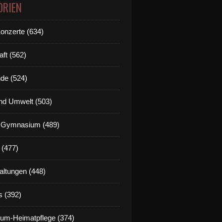
ORIEN
Konzerte (634)
aft (562)
de (524)
nd Umwelt (503)
g Gymnasium (489)
 (477)
altungen (448)
s (392)
um-Heimatpflege (374)