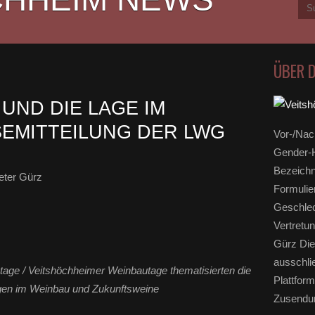
ÜBER 
UND DIE LAGE IM
SEMITTEILUNG DER LWG
Vor-/Nac
Gender-H
Bezeichn
eter Gürz
Formulie
Geschlec
Vertretun
Gürz Die
ausschli
tage / Veitshöchheimer Weinbautage thematisierten die
Plattform
gen im Weinbau und Zukunftsweine
Zusendun