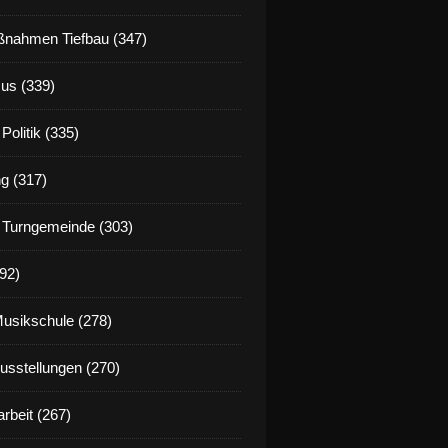
nahmen Tiefbau (347)
us (339)
Politik (335)
g (317)
 Turngemeinde (303)
92)
Musikschule (278)
Ausstellungen (270)
rbeit (267)