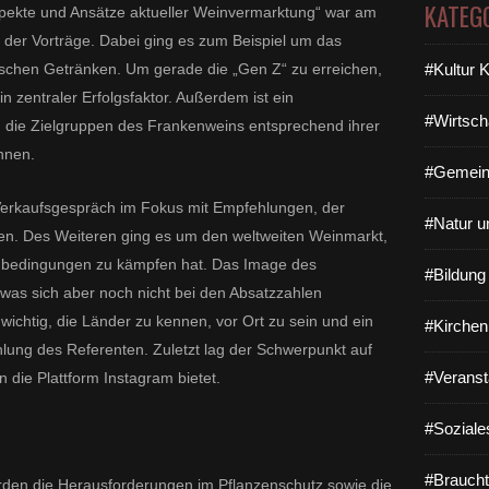
KATEG
pekte und Ansätze aktueller Weinvermarktung“ war am
der Vorträge. Dabei ging es zum Beispiel um das
ischen Getränken. Um gerade die „Gen Z“ zu erreichen,
#Kultur 
in zentraler Erfolgsfaktor. Außerdem ist ein
#Wirtsch
m die Zielgruppen des Frankenweins entsprechend ihrer
nnen.
#Gemein
 Verkaufsgespräch im Fokus mit Empfehlungen, der
#Natur u
len. Des Weiteren ging es um den weltweiten Weinmarkt,
enbedingungen zu kämpfen hat. Das Image des
#Bildun
 was sich aber noch nicht bei den Absatzzahlen
ichtig, die Länder zu kennen, vor Ort zu sein und ein
#Kirchen
hlung des Referenten. Zuletzt lag der Schwerpunkt auf
#Veranst
 die Plattform Instagram bietet.
#Soziale
#Braucht
rden die Herausforderungen im Pflanzenschutz sowie die