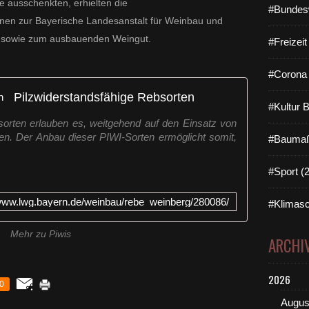
e ausschenkten, erhielten die
#Bundes
nen zur Bayerische Landesanstalt für Weinbau und
 sowie zum ausbauenden Weingut.
#Freizei
#Corona 
Pilzwiderstandsfähige Rebsorten
#Kultur 
sorten erlauben es, weitgehend auf den Einsatz von
ten. Der Anbau dieser PIWI-Sorten ermöglicht somit,
#Baumaß
#Sport (
/www.lwg.bayern.de/weinbau/rebe_weinberg/280086/
#Klimasc
Mehr zu Piwis
ARCHI
2026
0
Augus