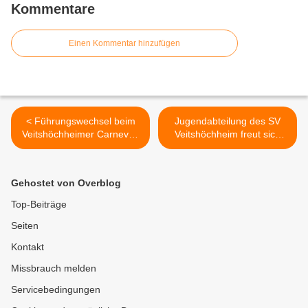
Kommentare
Einen Kommentar hinzufügen
< Führungswechsel beim
Jugendabteilung des SV
Veitshöchheimer Carneval-
Veitshöchheim freut sich
Club: Mit Elmar Knorz
über die Spende von vier
übernimmt nach sieben
hochwertigen
Jahren Abstinenz der
Hartschalenkoffern >
Gehostet von Overblog
Ehren-Clubpräsident wieder
das Ruder des 625
Top-Beiträge
Mitglieder zählenden
Seiten
Vereins, darunter 147 aktiv
Tanzende
Kontakt
Missbrauch melden
Servicebedingungen