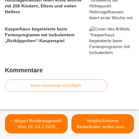
Holznagelhausen feiert erste Woche
mit 200 Kindern, Eltern und vielen
Helfern
Kasperhaus begeisterte beim
Ferienprogramm mit turbulentem
„Rotkäppchen“-Kasperspiel
Kommentare
Einen Kommentar hinzufügen
< Wegen Bundestagswahl:
Veitshöchheimer
Vom 10.-14.2.2025
Basketballer wollen zurück
geänderte Öffnungszeiten
in die Erfolgsspur -
des Veitshöchheimer
Heimspiel Regionalliga-