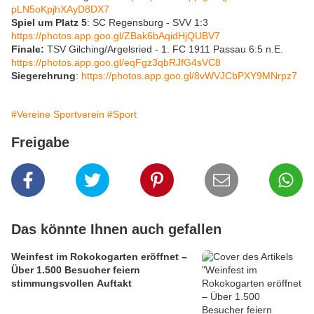
pLN5oKpjhXAyD8DX7
Spiel um Platz 5
: SC Regensburg - SVV 1:3
https://photos.app.goo.gl/
ZBak6bAqidHjQUBV7
Finale:
TSV Gilching/Argelsried - 1. FC 1911 Passau 6:5 n.E.
https://photos.app.goo.gl/
eqFgz3qbRJfG4sVC8
Siegerehrung
:
https://photos.app.goo.gl/
8vWVJCbPXY9MNrpz7
#Vereine Sportverein
#Sport
Freigabe
Das könnte Ihnen auch gefallen
Weinfest im Rokokogarten eröffnet –
Über 1.500 Besucher feiern
stimmungsvollen Auftakt