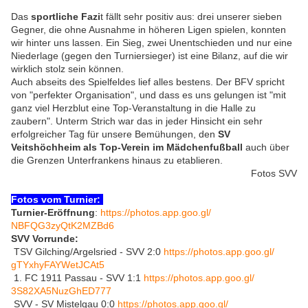
Das
sportliche Fazi
t fällt sehr positiv aus: drei unserer sieben
Gegner, die ohne Ausnahme in höheren Ligen spielen, konnten
wir hinter uns lassen. Ein Sieg, zwei Unentschieden und nur eine
Niederlage (gegen den Turniersieger) ist eine Bilanz, auf die wir
wirklich stolz sein können.
Auch abseits des Spielfeldes lief alles bestens. Der BFV spricht
von "perfekter Organisation", und dass es uns gelungen ist "mit
ganz viel Herzblut eine Top-Veranstaltung in die Halle zu
zaubern". Unterm Strich war das in jeder Hinsicht ein sehr
erfolgreicher Tag für unsere Bemühungen, den
SV
Veitshöchheim als Top-Verein im Mädchenfußball
auch über
die Grenzen Unterfrankens hinaus zu etablieren.
Fotos SVV
Fotos vom Turnier:
Turnier-Eröffnung
:
https://photos.app.goo.gl/
NBFQG3zyQtK2MZBd6
SVV Vorrunde:
TSV Gilching/Argelsried - SVV 2:0
https://photos.app.goo.gl/
gTYxhyFAYWetJCAt5
1. FC 1911 Passau - SVV 1:1
https://photos.app.goo.gl/
3S82XA5NuzGhED777
SVV - SV Mistelgau 0:0
https://photos.app.goo.gl/