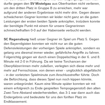
durfte gegen den
SV Mistelgau
aus Oberfranken nicht verlieren,
um den dritten Platz in Gruppe B zu erreichen, mehr war
aufgrund der anderen Ergebnisse nicht mehr drin. Gegen diesen
schwächeren Gegner konnten wir leider nicht ganz an die guten
Leistungen der ersten beiden Spiele anknüpfen, trotzdem konnte
der benötigte Punkt mit einem für unsere Gegnerinnen
schmeichelhaften 0-0 auf der Habenseite verbucht werden.
SC Regensburg
hieß unser Gegner im Spiel um Platz 5. Gegen
den Bayernligisten konnten wir nicht nur an die guten
Defensivleistungen der vorherigen Spiele anknüpfen, sondern es
gelang uns diesmal immer wieder, gefährliche Angriffe zu fahren.
Folgerichtig gingen wir durch einen Doppelschlag in der 6. und 8.
Minute mit 2-0 in Führung. Da wir keine Torchancen der
Oberpfälzerrinnen mehr zuließen, verlegten sich diese mehr und
mehr auf Fernschüsse, von denen einer - unglücklich abgefälscht
- in der vorletzten Spielminute zum Anschlusstreffer führte. Doch
die Befürchtung, dass dieses Spiel nun noch kippen könnte,
waren unbegründet. Kaum eine Minute später konnten wir mit
einem erfolgreich zu Ende gespielten Tempogegenstoß den alten
Zwei-Tore-Abstand wiederherstellen, das 3-1 war dann auch das
Endergebnis und bedeutete für uns den fünften Platz im
Endklassement.