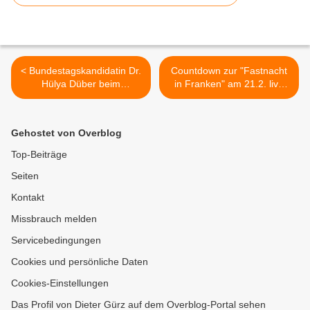
< Bundestagskandidatin Dr.
Countdown zur "Fastnacht
Hülya Düber beim
in Franken" am 21.2. live
Stammtisch der CSU
aus Veitshöchheim mit
Veitshöchheim
bekannten Fastnachtstars
und neuen Gesichtern -
Gehostet von Overblog
Bericht über
Pressekonferenz am 18.2.
Top-Beiträge
>
Seiten
Kontakt
Missbrauch melden
Servicebedingungen
Cookies und persönliche Daten
Cookies-Einstellungen
Das Profil von Dieter Gürz auf dem Overblog-Portal sehen