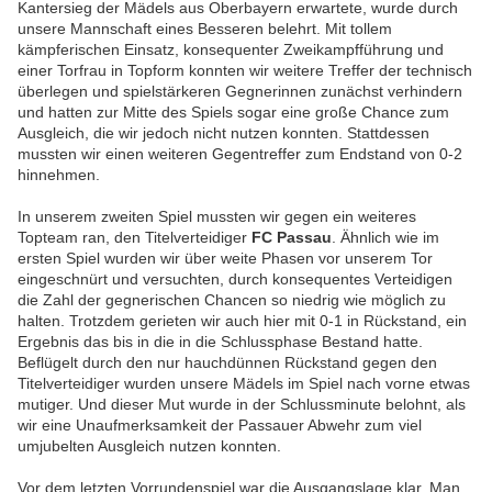
Kantersieg der Mädels aus Oberbayern erwartete, wurde durch
unsere Mannschaft eines Besseren belehrt. Mit tollem
kämpferischen Einsatz, konsequenter Zweikampfführung und
einer Torfrau in Topform konnten wir weitere Treffer der technisch
überlegen und spielstärkeren Gegnerinnen zunächst verhindern
und hatten zur Mitte des Spiels sogar eine große Chance zum
Ausgleich, die wir jedoch nicht nutzen konnten. Stattdessen
mussten wir einen weiteren Gegentreffer zum Endstand von 0-2
hinnehmen.
In unserem zweiten Spiel mussten wir gegen ein weiteres
Topteam ran, den Titelverteidiger
FC Passau
. Ähnlich wie im
ersten Spiel wurden wir über weite Phasen vor unserem Tor
eingeschnürt und versuchten, durch konsequentes Verteidigen
die Zahl der gegnerischen Chancen so niedrig wie möglich zu
halten. Trotzdem gerieten wir auch hier mit 0-1 in Rückstand, ein
Ergebnis das bis in die in die Schlussphase Bestand hatte.
Beflügelt durch den nur hauchdünnen Rückstand gegen den
Titelverteidiger wurden unsere Mädels im Spiel nach vorne etwas
mutiger. Und dieser Mut wurde in der Schlussminute belohnt, als
wir eine Unaufmerksamkeit der Passauer Abwehr zum viel
umjubelten Ausgleich nutzen konnten.
Vor dem letzten Vorrundenspiel war die Ausgangslage klar. Man