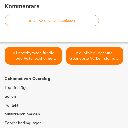
Kommentare
Einen Kommentar hinzufügen
< Lobeshymnen für die
Aktualisiert: Achtung!
neue Veitshöchheimer
Geänderte Verkehrsführung
Grundschulrektorin bei ihrer
im Kreuzungsbereich WÜ 3
Amtseinführung:
Am Geisberg/Zubringer B27
kompetent, leidenschaftlich,
am Donnerstag 30.01.2025
Gehostet von Overblog
lieb und lustig
von 07:30 bis 18:00 Uhr >
Top-Beiträge
Seiten
Kontakt
Missbrauch melden
Servicebedingungen