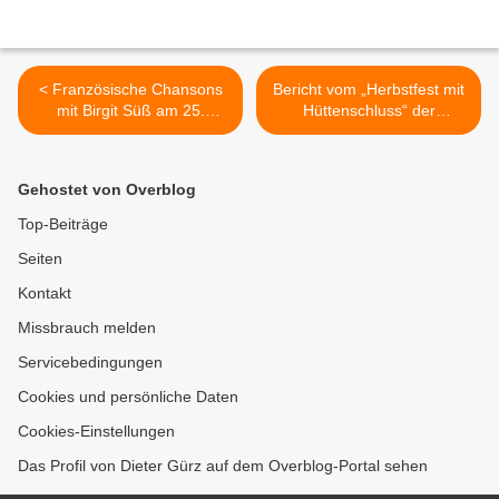
< Französische Chansons
Bericht vom „Herbstfest mit
mit Birgit Süß am 25.
Hüttenschluss“ der
Oktober 2024 im
Naturfreunde >
Veitshöchheimer
Bacchuskeller
Gehostet von Overblog
Top-Beiträge
Seiten
Kontakt
Missbrauch melden
Servicebedingungen
Cookies und persönliche Daten
Cookies-Einstellungen
Das Profil von Dieter Gürz auf dem Overblog-Portal sehen