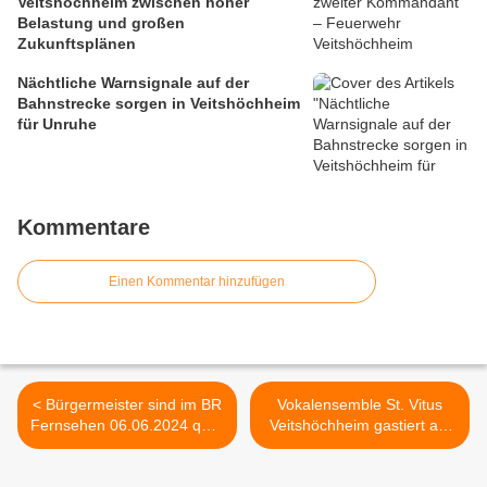
Veitshöchheim zwischen hoher
Belastung und großen
Zukunftsplänen
Nächtliche Warnsignale auf der
Bahnstrecke sorgen in Veitshöchheim
für Unruhe
Kommentare
Einen Kommentar hinzufügen
< Bürgermeister sind im BR
Vokalensemble St. Vitus
Fernsehen 06.06.2024 quer
Veitshöchheim gastiert am
mit Christoph Süß
16. Juni in der Pfarrkirche
skeptisch: Höchheimer
Margetshöchheim und am