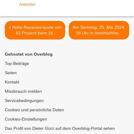
Antworten
< Hohe Reparaturquote von
Am Samstag, 25. Mai 2024,
62 Prozent beim 16.
18 Uhr in Veitshöchheim
Veitshöchheimer Repair
wieder Gottesdienst im
Café - 35 Personen
Weinberg mit
nahmen die kostenlosen
anschließendem geselligen
Gehostet von Overblog
Dienstleistungen von einem
Beisammensein >
Dutzend ehrenamtlicher
Top-Beiträge
Helfer in Anspruch
Seiten
Kontakt
Missbrauch melden
Servicebedingungen
Cookies und persönliche Daten
Cookies-Einstellungen
Das Profil von Dieter Gürz auf dem Overblog-Portal sehen