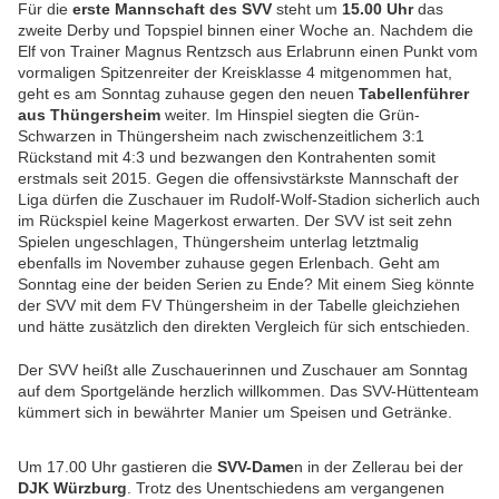
Für die
erste Mannschaft des SVV
steht um
15.00 Uhr
das
zweite Derby und Topspiel binnen einer Woche an. Nachdem die
Elf von Trainer Magnus Rentzsch aus Erlabrunn einen Punkt vom
vormaligen Spitzenreiter der Kreisklasse 4 mitgenommen hat,
geht es am Sonntag zuhause gegen den neuen
Tabellenführer
aus Thüngersheim
weiter. Im Hinspiel siegten die Grün-
Schwarzen in Thüngersheim nach zwischenzeitlichem 3:1
Rückstand mit 4:3 und bezwangen den Kontrahenten somit
erstmals seit 2015. Gegen die offensivstärkste Mannschaft der
Liga dürfen die Zuschauer im Rudolf-Wolf-Stadion sicherlich auch
im Rückspiel keine Magerkost erwarten. Der SVV ist seit zehn
Spielen ungeschlagen, Thüngersheim unterlag letztmalig
ebenfalls im November zuhause gegen Erlenbach. Geht am
Sonntag eine der beiden Serien zu Ende? Mit einem Sieg könnte
der SVV mit dem FV Thüngersheim in der Tabelle gleichziehen
und hätte zusätzlich den direkten Vergleich für sich entschieden.
Der SVV heißt alle Zuschauerinnen und Zuschauer am Sonntag
auf dem Sportgelände herzlich willkommen. Das SVV-Hüttenteam
kümmert sich in bewährter Manier um Speisen und Getränke.
Um 17.00 Uhr gastieren die
SVV-Dame
n in der Zellerau bei der
DJK Würzburg
. Trotz des Unentschiedens am vergangenen