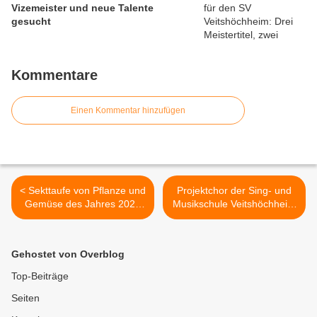
Vizemeister und neue Talente
gesucht
Kommentare
Einen Kommentar hinzufügen
< Sekttaufe von Pflanze und
Projektchor der Sing- und
Gemüse des Jahres 2024
Musikschule Veitshöchheim
durch Regierungspräsident
macht Konzertreise in die
und Landrat in der LWG
Partnerstadt Geithain >
Veitshöchheim: Die
Gehostet von Overblog
Sternengeranie "Bella
Stella" leuchtet in der Farbe
Top-Beiträge
weiß, die Tomaten-Kombi
Seiten
„Tommis Meistertrio“ in den
Farben schwarz, rot und