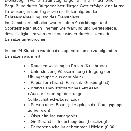
Dienstbeginn war am Samstagmorgen um 9 Uhr nach einer
Begrüßung durch Bürgermeister Jürgen Götz erfolgte eine kurze
Einweisung in den Tag sowie die Bekanntgabe der
Fahrzeugeinteilung und des Dienstplans.
Im Dienstplan enthalten waren neben Ausbildungs- und
Sporteinheiten auch Themen wie Wartung und Gerätepflege,
diese Tätigkeiten wurden immer wieder durch inszenierte
Einsätze unterbrochen.
In den 24 Stunden wurden die Jugendlichen so zu folgenden
Einsätzen alarmiert:
- Rauchentwicklung im Freien (Kleinbrand)
- Unterstützung Wasserrettung (Bergung der
Übungspuppe aus dem Main)
- Papierkorb Brand (Parkplatz Geisbergbad)
- Brand Landwirtschaftliches Anwesen
(Wasserförderung über lange
Schlauchstrecke/Löschzug)
- Person unter Baum (hier galt es die Übungspuppe
zu befreien)
- Ölspur im Industriegebiet
- Großbrand im Industriegebiet (Löschzug)r
- Personensuche im gebrannten Hölzlein (6:30