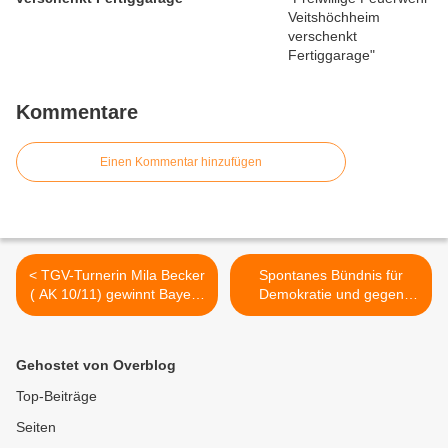
Kommentare
Einen Kommentar hinzufügen
< TGV-Turnerin Mila Becker
Spontanes Bündnis für
( AK 10/11) gewinnt Bayern
Demokratie und gegen
Cup in Waging
Rechtsextremismus
verhindert AfD-Wahlstand
an den Mainfrankensälen in
Gehostet von Overblog
Veitshöchheim >
Top-Beiträge
Seiten