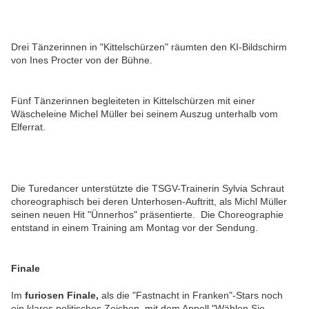
Drei Tänzerinnen in "Kittelschürzen" räumten den KI-Bildschirm
von Ines Procter von der Bühne.
Fünf Tänzerinnen begleiteten in Kittelschürzen mit einer
Wäscheleine Michel Müller bei seinem Auszug unterhalb vom
Elferrat.
Die Turedancer unterstützte die TSGV-Trainerin Sylvia Schraut
choreographisch bei deren Unterhosen-Auftritt, als Michl Müller
seinen neuen Hit "Ünnerhos" präsentierte. Die Choreographie
entstand in einem Training am Montag vor der Sendung.
Finale
Im
furiosen Finale,
als die "Fastnacht in Franken"-Stars noch
ein klares politisches Zeichen mit dem Appell "Wählen Sie