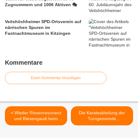
Zugnummern und 1006 Aktiven 🎭
Veitshöchheimer SPD-Ortsverein auf
närrischen Spuren im
Fastnachtmuseum in Kitzingen
Kommentare
Einen Kommentar hinzufügen
< Wieder Riesenresonanz
Die Karateabteilung der
und Riesengaudi beim
Turngemeinde
traditionellen
Veitshöchheim lädt Jung
Kinderfasching des VCC
und Alt zu einem
Einsteigerkurs ein - Start