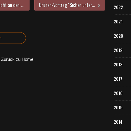
28. Veitshöchheimer Altortweihnacht an den ersten drei Adventswochenenden im Rathaushof mit 38 Anbietern und einem attraktivem Begleitprogramm
Grünen-Vortrag "Sicher unterwegs im Internet" am 22.11.23 im Veitshöchheimer Rathaussaal fällt aus
2022
2021
2020
n
2019
Zurück zu Home
2018
2017
2016
2015
2014