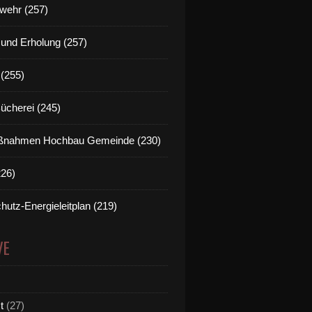
wehr (257)
t und Erholung (257)
(255)
Bücherei (245)
nahmen Hochbau Gemeinde (230)
226)
M-FÜREINANDER" - 15 Jahre Nachbarschaftshilfe Vei
hutz-Energieleitplan (219)
VE
t
(27)