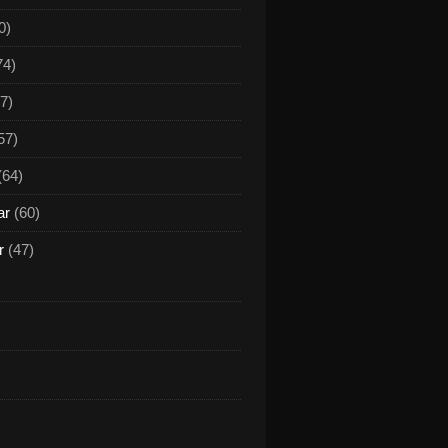
0)
74)
7)
57)
(64)
ar
(60)
r
(47)