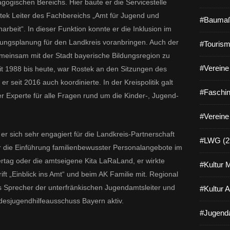
agogischen Bereichs. Hier baute er die Servicestelle
tek Leiter des Fachbereichs „Amt für Jugend und
#Baumaß
arbeit“. In dieser Funktion konnte er die Inklusion im
lungsplanung für den Landkreis voranbringen. Auch der
#Tourism
emeinsam mit der Stadt bayerische Bildungsregion zu
#Vereine 
it 1988 bis heute, war Rostek an den Sitzungen des
er seit 2016 auch koordinierte. In der Kreispolitik galt
#Faschin
r Experte für alle Fragen rund um die Kinder-, Jugend-
#Vereine
r sich sehr engagiert für die Landkreis-Partnerschaft
#LWG (2
ür die Einführung familienbewusster Personalangebote im
rtag oder die amtseigene Kita LaRaLand, er wirkte
#Kultur 
rift „Einblick ins Amt“ und beim AK Familie mit. Regional
s Sprecher der unterfränkischen Jugendamtsleiter und
#Kultur 
desjugendhilfeausschuss Bayern aktiv.
#Jugenda