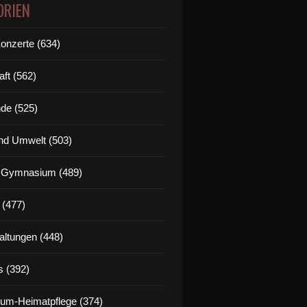
ORIEN
Konzerte (634)
aft (562)
de (525)
nd Umwelt (503)
g Gymnasium (489)
 (477)
altungen (448)
s (392)
um-Heimatpflege (374)