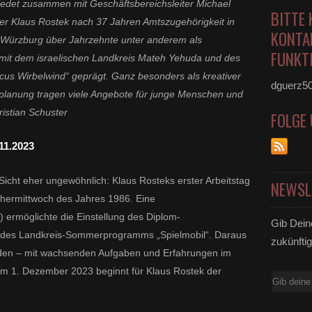
iedet zusammen mit Geschäftsbereichsleiter Michael
BITTE 
ger Klaus Rostek
nach 37 Jahren Amtszugehörigkeit
in
KONTA
 Würzburg über Jahrzehnte unter anderem als
FUNKTI
mit dem israelischen Landkreis Mateh Yehuda und des
rcus Wirbelwind“ geprägt. Ganz besonders als kreativer
dguerz5
planung tragen viele Angebote für junge Menschen und
ristian Schuster
FOLGE
11.2023
icht eher ungewöhnlich: Klaus Rosteks erster Arbeitstag
NEWSL
hermittwoch des Jahres 1986. Eine
rmöglichte die Einstellung des Diplom-
Gib Dein
r des Landkreis-Sommerprogramms „Spielmobil“. Daraus
zukünftig
rden – mit wachsenden Aufgaben und Erfahrungen im
Am 1. Dezember 2023 beginnt für Klaus Rostek der
E-
Mail