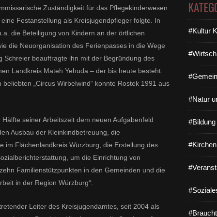
KATEG
mmissarische Zuständigkeit für das Pflegekinderwesen
eine Festanstellung als Kreisjugendpfleger folgte. In
#Kultur 
.a. die Beteiligung von Kindern an der örtlichen
ie die Neuorganisation des Ferienpasses in die Wege
#Wirtsch
g Schreier beauftragte ihn mit der Begründung des
hen Landkreis Mateh Yehuda – der bis heute besteht.
#Gemein
 beliebten „Circus Wirbelwind“ konnte Rostek 1991 aus
#Natur u
 Hälfte seiner Arbeitszeit dem neuen Aufgabenfeld
#Bildun
den Ausbau der Kleinkindbetreuung, die
#Kirchen
fe im Flächenlandkreis Würzburg, die Erstellung des
zialberichterstattung, um die Einrichtung von
#Veranst
e zehn Familienstützpunkten in den Gemeinden und die
beit in der Region Würzburg“.
#Soziale
rtretender Leiter des Kreisjugendamtes, seit 2004 als
#Braucht