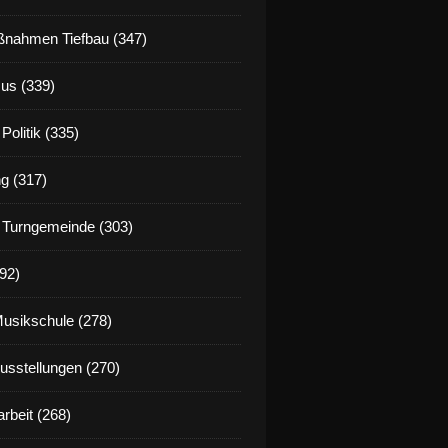
nahmen Tiefbau (347)
us (339)
Politik (335)
g (317)
 Turngemeinde (303)
92)
Musikschule (278)
Ausstellungen (270)
rbeit (268)