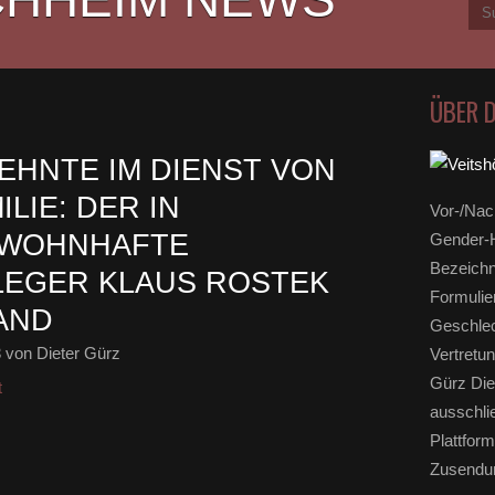
ÜBER 
EHNTE IM DIENST VON
LIE: DER IN
Vor-/Nac
 WOHNHAFTE
Gender-H
Bezeichn
LEGER KLAUS ROSTEK
Formulie
AND
Geschlec
3
von Dieter Gürz
Vertretun
Gürz Die
t
ausschli
Plattform
Zusendun