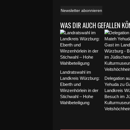
Newsletter abonnieren
WAS DIR AUCH GEFALLEN KÖ
Landratswahl im
Landkreis Würzburg:
Delegation a
Eberth und
Yehuda zu Ga
Winzenhörlein in der
Landkreis Wü
Stichwahl – Hohe
Besuch im J
Wahlbeteiligung
Kulturmuseu
Veitshöchhe