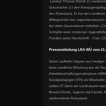
Landrat Thomas Eberth (l.) verabsch
Schumacher (r.) den Kreisjugendpfle
den Ruhestand.
Er hat den Landkreis
Mitbegründer des Jugendaustauschs 
bei vielen Generationen beliebten „Ci
Schöpfer einer modernen Jugendhilfe
Familien seine Handschrift. -
Foto: Ch
Pressemitteilung LRA WÜ vom 21.
Seine Laufbahn begann aus heutiger S
beim Landkreis Würzburg war der Asc
Arbeitsbeschaffungsmaßnahme (ABM) e
Sozialpädagogen (FH) als Mitarbeite
sollten 37 Jahre am Landratsamt we
Bereich Kinder, Jugend und Familie. 
wohlverdiente Ruhestand.