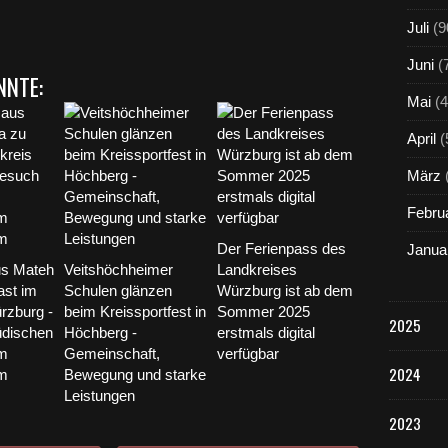
Juli
(9
Juni
(
NNTE:
Mai
(4
April
(
März
Febru
Der Ferienpass des
Janua
us Mateh
Veitshöchheimer
Landkreises
st im
Schulen glänzen
Würzburg ist ab dem
rzburg -
beim Kreissportfest in
Sommer 2025
2025
üdischen
Höchberg -
erstmals digital
m
Gemeinschaft,
verfügbar
2024
im
Bewegung und starke
Leistungen
2023