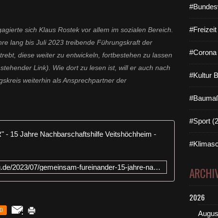
#Bundes
#Freizei
gierte sich Klaus Rostek vor allem im sozialen Bereich.
re lang bis Juli 2023 treibende Führungskraft der
#Corona 
rebt, diese weiter zu entwickeln, fortbestehen zu lassen
tehender Link). Wie dort zu lesen ist, will er auch nach
#Kultur 
kreis weiterhin als Ansprechpartner der
#Baumaß
#Sport (
„GEMEINSA
#Klimasc
https://www.veitshoechheim-blog.de/2023/07/gemeinsam-fureinander-15-jahre-nachbarschaftshilfe-veitshochheim.html
ARCHI
2026
0
Augus