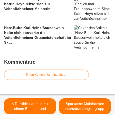
Katrin Heyn reizte sich zur
Veitshöchheimer Meisterin
Herz-Bube Karl-Heinz Bausenwein
holte sich souverän die
Veitshöchheimer Ortsmeisterschaft im
Skat
Kommentare
Einen Kommentar hinzufügen
< Rückblick auf die mit
Sparkasse Mainfranken
einem Bundes- und
unterstützt Jongliergruppe
Landespreisen prämierte
„Drunter & Drüber“ des