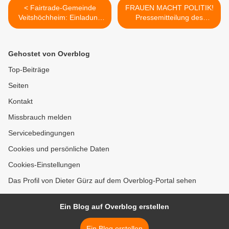
< Fairtrade-Gemeinde
FRAUEN MACHT POLITIK!
Veitshöchheim: Einladung
Pressemitteilung des
zum Ökumenischen
Grünen Ortsverbandes
Gottesdienst zum Thema
Veitshöchheim am
„Fair. Und kein Grad mehr.“
27.08.2023 auf der Wiese
Gehostet von Overblog
am 15. September 2023
am Ludwig-Volk-Steg >
Top-Beiträge
Seiten
Kontakt
Missbrauch melden
Servicebedingungen
Cookies und persönliche Daten
Cookies-Einstellungen
Das Profil von Dieter Gürz auf dem Overblog-Portal sehen
Ein Blog auf Overblog erstellen
Ein Blog erstellen