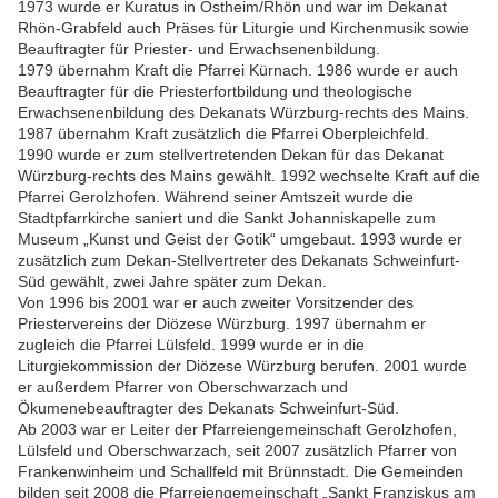
1973 wurde er Kuratus in Ostheim/Rhön und war im Dekanat
Rhön-Grabfeld auch Präses für Liturgie und Kirchenmusik sowie
Beauftragter für Priester- und Erwachsenenbildung.
1979 übernahm Kraft die Pfarrei Kürnach. 1986 wurde er auch
Beauftragter für die Priesterfortbildung und theologische
Erwachsenenbildung des Dekanats Würzburg-rechts des Mains.
1987 übernahm Kraft zusätzlich die Pfarrei Oberpleichfeld.
1990 wurde er zum stellvertretenden Dekan für das Dekanat
Würzburg-rechts des Mains gewählt. 1992 wechselte Kraft auf die
Pfarrei Gerolzhofen. Während seiner Amtszeit wurde die
Stadtpfarrkirche saniert und die Sankt Johanniskapelle zum
Museum „Kunst und Geist der Gotik“ umgebaut. 1993 wurde er
zusätzlich zum Dekan-Stellvertreter des Dekanats Schweinfurt-
Süd gewählt, zwei Jahre später zum Dekan.
Von 1996 bis 2001 war er auch zweiter Vorsitzender des
Priestervereins der Diözese Würzburg. 1997 übernahm er
zugleich die Pfarrei Lülsfeld. 1999 wurde er in die
Liturgiekommission der Diözese Würzburg berufen. 2001 wurde
er außerdem Pfarrer von Oberschwarzach und
Ökumenebeauftragter des Dekanats Schweinfurt-Süd.
Ab 2003 war er Leiter der Pfarreiengemeinschaft Gerolzhofen,
Lülsfeld und Oberschwarzach, seit 2007 zusätzlich Pfarrer von
Frankenwinheim und Schallfeld mit Brünnstadt. Die Gemeinden
bilden seit 2008 die Pfarreiengemeinschaft „Sankt Franziskus am