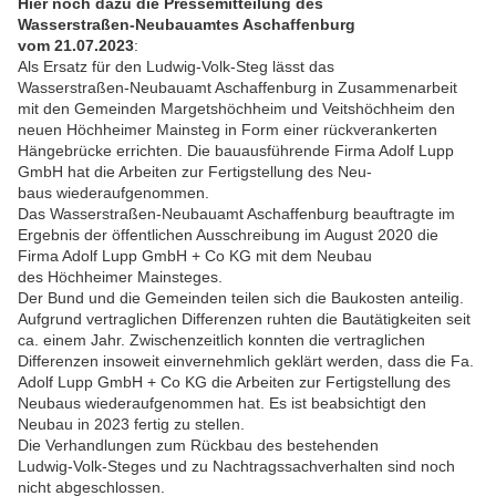
Hier noch dazu die Pressemitteilung
des
Wasserstraßen
-
Neubauamtes Aschaffenburg
vom
21.07.2023
:
Als Ersatz für den Ludwig
-
Volk
-
Steg lässt das
Wasserstraßen
-
Neubau
amt Aschaffenburg in Zusammenarbeit
mit den Gemeinden Margets
höchheim und Veitshöchheim den
neuen Höchheimer Mainsteg in Form
einer rückverankerten
Hängebrücke errichten. Die bauausführende
Firma Adolf Lupp
GmbH hat die Arbeiten zur Fertigstellung des Neu-
baus wiederaufgenommen.
Das Wasserstraßen
-
Neubauamt Aschaffenburg beauftragte im
Ergebnis
der öffentlichen Ausschreibung im August 2020 die
Firma Adolf Lupp
GmbH + Co KG mit dem Neubau
des
Höchheimer Mainsteges.
Der Bund und die Gemeinden teilen
s
i
ch
die Baukosten
anteilig.
Aufgrund vertraglichen Differenzen ruhten die Bautätigkeiten seit
ca. ei
nem Jahr. Zwischenzeitlich konnten die vertraglichen
Differenzen inso
weit einvernehmlich geklärt
werden, dass die Fa.
Adolf Lupp GmbH + Co
KG die Arbeiten zur Fertigstellung des
Neubaus wiederaufgenommen
hat. Es ist beabsichtigt den
Neubau in 2023 fertig zu stellen.
Die Verhandlungen zum Rückbau des bestehenden
Ludwig
-
Volk
-
Steges
und zu Nachtragssac
hverhalten sind noch
nicht abgeschlossen.