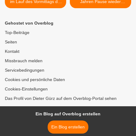
im Lauf des Vormittags die
Jahren Pause wieder
B27 zwischen
Pfarrfest der katholischen
Thüngersheim und
Kirchengemeinden >
Veitshöchheim wieder frei
Gehostet von Overblog
befahrbar - Drei Wochen
früher als geplant
Top-Beiträge
Seiten
Kontakt
Missbrauch melden
Servicebedingungen
Cookies und persönliche Daten
Cookies-Einstellungen
Das Profil von Dieter Gürz auf dem Overblog-Portal sehen
Ein Blog auf Overblog erstellen
Ein Blog erstellen