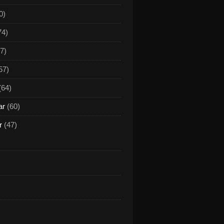
0)
74)
7)
57)
(64)
ar
(60)
r
(47)