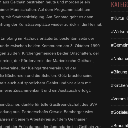
KATEG
 aus Geithain bestreiten heute und morgen je ein
heimer Mannschaften. Auf dem Programm steht am
rg mit Stadtbesichtigung. Am Sonntag geht es dann
#Kultur 
hung der Kunstrasenplätze wieder zurück in die Heimat.
#Wirtsch
Empfang im Rathaus erläuterte, bestehten seite der
#Gemein
rkunde zwischen beiden Kommunen am 3. Oktober 1990
dungen zu den Kirchengemeinden beider Ortschaften, der
#Natur u
ereine, der Förderverein der Marienkirche Geithain,
envereine, der Kleingärtnerverein und der
#Bildun
ie Büchereien und die Schulen. Götz brachte
seine
ls auch auf sportlichem Gebiet und vor allem mit
#Kirchen
ren eine Zusammenkunft und ein Austausch erfolgt.
#Veranst
ugendtrainer, dankte für tolle Gastfreundschaft des SVV
ladung aus. Partnerschafts Oswald Bamberger wies
#Soziale
Jahren mit einem Arbeitskreis auf dem Geithainer
#Braucht
und der Erlös daraus der Jugendarbeit in Geithain zur