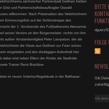
eitshöchheims sächsischer Partnerstadt Geithain hießen
BITTE 
n Götz und Partnerschaftsbeauftragter Oswald
KONTA
uses willkommen. Nach Präsenatiion des Veitshöchheim
FUNKTI
em Erinnerungsfoto auf der Schlosstreppe des
erreicht der 1. Vorsitzende des Fußballvereins Alemannia
dguerz5
l seines Vereins an den Bürgermeister, rechts von ihm
ts außen Vorstandsmitglied Peter Lampatzer, der als
FOLGE
eitshöchheim die Gäste aus Geithain zur Feier seines
eim eingeladen und den dreitägigen Aufenthalt hier
mit dabei sind neben Eltern der Kinder die Stadträte
NEWSL
sowie Trainer René Bracklow.
äste im neuen Unterkunftsgebäude in der Balthasar-
Gib Dein
zukünftig
E-
Mail