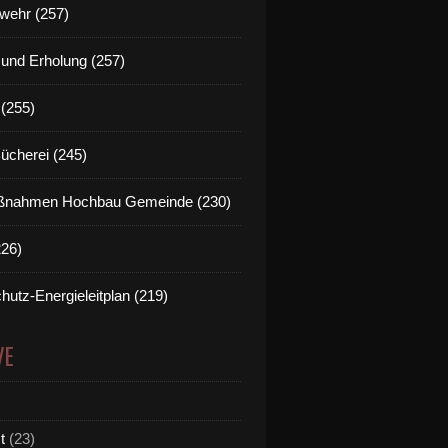
wehr (257)
t und Erholung (257)
(255)
Bücherei (245)
nahmen Hochbau Gemeinde (230)
226)
hutz-Energieleitplan (219)
VE
t
(23)