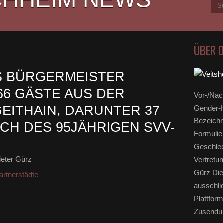
ÜBER 
S BÜRGERMEISTER
66 GÄSTE AUS DER
Vor-/Nac
EITHAIN, DARUNTER 37
Gender-H
Bezeichn
CH DES 95JÄHRIGEN SVV-
Formulie
Geschlec
eter Gürz
Vertretun
Gürz Die
artnerstädte
ausschli
Plattform
Zusendun