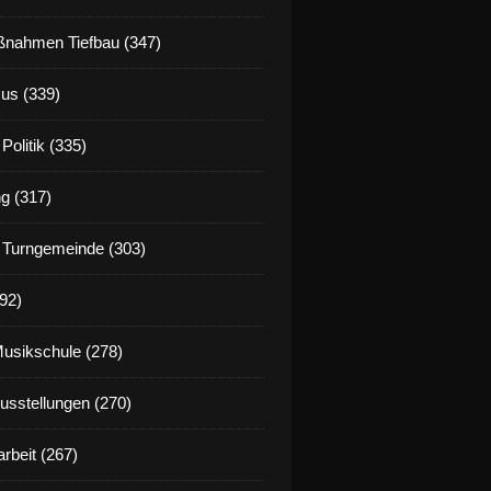
nahmen Tiefbau (347)
us (339)
Politik (335)
g (317)
 Turngemeinde (303)
92)
Musikschule (278)
Ausstellungen (270)
rbeit (267)