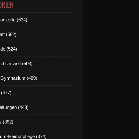
ORIEN
Konzerte (634)
aft (562)
de (524)
nd Umwelt (503)
g Gymnasium (489)
 (477)
altungen (448)
s (392)
um-Heimatpflege (374)