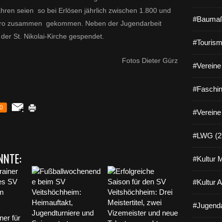
Jahren seien so bei Erlösen jährlich zwischen 1.800 und
#Baumaß
Euro zusammen gekommen. Neben der Jugendarbeit
der St. Nikolai-Kirche gespendet.
#Tourism
Fotos Dieter Gürz
#Vereine 
#Faschin
0
#Vereine
#LWG (2
NNTE:
#Kultur 
#Kultur 
#Jugenda
ner für