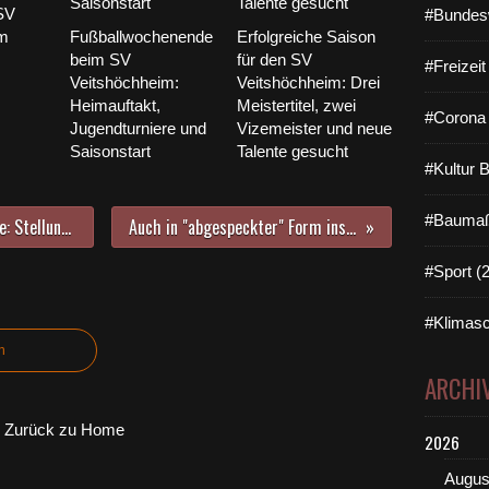
SV
#Bundes
im
Fußballwochenende
Erfolgreiche Saison
beim SV
für den SV
#Freizei
Veitshöchheim:
Veitshöchheim: Drei
Heimauftakt,
Meistertitel, zwei
#Corona 
Jugendturniere und
Vizemeister und neue
Saisonstart
Talente gesucht
#Kultur 
#Baumaß
Kita-Neubau hinter der Tennishalle: Stellungnahme des Bürgermeisters zu den im Mai 2023 anonaym verteilten Flugblättern der sog. „Initiative Sinnvoller Kita-Standort“
Auch in "abgespeckter" Form inspirierte die "Promenadenmischung Musik & Kunst am Main" an Vatertag Tausende von Menschen
#Sport (
#Klimasc
n
ARCHI
Zurück zu Home
2026
Augus