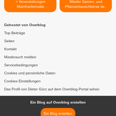
< Veranstaltungen
Wieder Samen- und
Mainfrankensäle
Pflanzentauschbörse des
Veitshöchheim:
Verschönerungsvereins
Hochzeitsmesse 15.
Veitshöchheim am 20. und
Oktober 2023 NEU IM
21. Mai 2023 >
Gehostet von Overblog
VORVERKAUF
Top-Beiträge
Seiten
Kontakt
Missbrauch melden
Servicebedingungen
Cookies und persönliche Daten
Cookies-Einstellungen
Das Profil von Dieter Gürz auf dem Overblog-Portal sehen
Ein Blog auf Overblog erstellen
Ein Blog erstellen