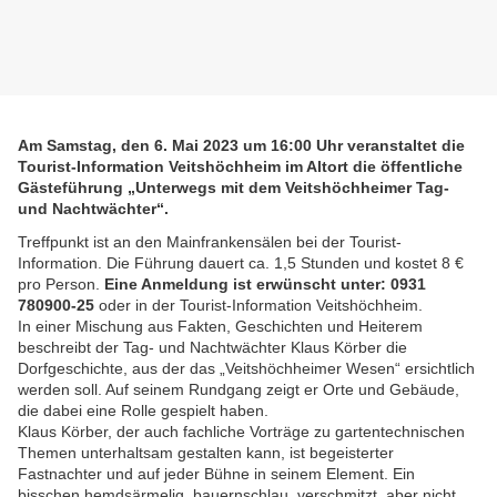
Am Samstag, den 6. Mai 2023 um 16:00 Uhr veranstaltet die
Tourist-Information Veitshöchheim im Altort die öffentliche
Gästeführung „Unterwegs mit dem Veitshöchheimer Tag-
und Nachtwächter“.
Treffpunkt ist an den Mainfrankensälen bei der Tourist-
Information. Die Führung dauert ca. 1,5 Stunden und kostet 8 €
pro Person.
Eine Anmeldung ist erwünscht unter: 0931
780900-25
oder in der Tourist-Information Veitshöchheim.
In einer Mischung aus Fakten, Geschichten und Heiterem
beschreibt der Tag- und Nachtwächter Klaus Körber die
Dorfgeschichte, aus der das „Veitshöchheimer Wesen“ ersichtlich
werden soll. Auf seinem Rundgang zeigt er Orte und Gebäude,
die dabei eine Rolle gespielt haben.
Klaus Körber, der auch fachliche Vorträge zu gartentechnischen
Themen unterhaltsam gestalten kann, ist begeisterter
Fastnachter und auf jeder Bühne in seinem Element. Ein
bisschen hemdsärmelig, bauernschlau, verschmitzt, aber nicht