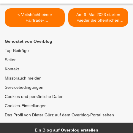
< Veitshöchheimer
Am 6. Mai 2023 starten
Fairtrade-
wieder die öffentlichen
Steuerungsgruppe lädt zum
Hofgartenführungen der
konsumkritischen
Tourist-Info Veitshöchheim -
Stadtrundgang am 13. Mai
Wieder grandiose
Gehostet von Overblog
durch die Würzburger
Blütenpracht auf der
Innenstadt ein
Schlossterrasse >
Top-Beiträge
Seiten
Kontakt
Missbrauch melden
Servicebedingungen
Cookies und persönliche Daten
Cookies-Einstellungen
Das Profil von Dieter Gürz auf dem Overblog-Portal sehen
Ein Blog auf Overblog erstellen